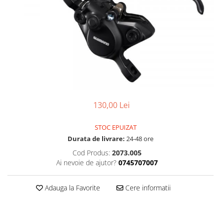
Accesorii
Diverse
Camere
Pompe
Încălțăminte
Cuvete (headset)
Produse întreținere
Frâne
Scaune copii
Frâne pe jantă
Scule și dispozitive
Discuri (rotoare)
Sisteme antifurt
Plăcuțe frână
Sonerii
Saboți
130,00 Lei
Suporți și portbagaje auto
Piese frâne
Frâne pe disc
STOC EPUIZAT
Furci
Durata de livrare:
24-48 ore
Furci fixe
Cod Produs:
2073.005
Piese furci
Ai nevoie de ajutor?
0745707007
Furci cu suspensie
Ghidaje și întinzătoare lanț
Adauga la Favorite
Cere informatii
Ghidoane și atașabile
Jante