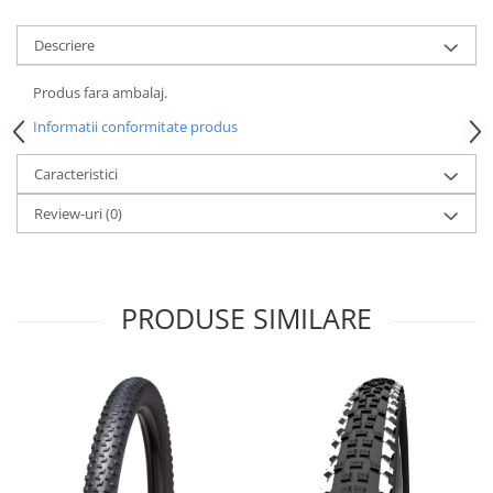
Lanțuri
Descriere
Za conectare rapidă
Manete Schimbător, Frâna, Combo
Produs fara ambalaj.
Manete frână
Informatii conformitate produs
Manete combo
Caracteristici
Piese manete
Manete schimbător
Review-uri
(0)
Manșoane și ghidolină
Ghidolină
Accesorii
PRODUSE SIMILARE
Manșoane
Pedale
Pinioane
Pipe
Roți