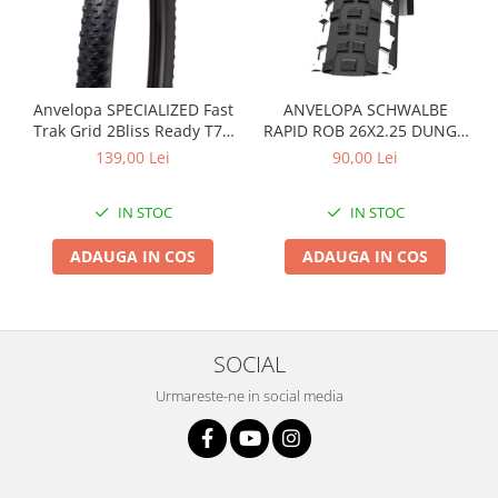
Roți spate
Set roți
Accesorii roți
Roți față
Anvelopa SPECIALIZED Fast
ANVELOPA SCHWALBE
Schimbătoare
Trak Grid 2Bliss Ready T7 -
RAPID ROB 26X2.25 DUNGA
29x2.35 Black - Tubeless
ALBA
Schimbătoare față
139,00 Lei
90,00 Lei
Pliabil
Schimbătoare spate
Piese schimbătoare
IN STOC
IN STOC
Șei
ADAUGA IN COS
ADAUGA IN COS
Tije sa
Tije telescopice
Coliere tije șa
SOCIAL
Manete tije telescopice
Piese tije sa
Urmareste-ne in social media
Tije fixe
Tubeless și soluții anti-pană
Amortizoare spate