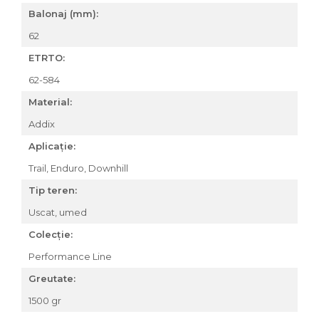
Balonaj (mm):
Accesorii roți
Roți față
62
Schimbătoare
ETRTO:
Schimbătoare față
62-584
Schimbătoare spate
Material:
Piese schimbătoare
Șei
Addix
Tije sa
Aplicație:
Tije telescopice
Trail, Enduro, Downhill
Coliere tije șa
Tip teren:
Manete tije telescopice
Uscat, umed
Piese tije sa
Tije fixe
Colecție:
Tubeless și soluții anti-pană
Performance Line
Amortizoare spate
Greutate:
Arcuri
1500 gr
Groupset