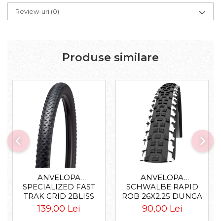
Review-uri
(0)
Produse similare
ANVELOPA
ANVELOPA
SPECIALIZED FAST
SCHWALBE RAPID
TRAK GRID 2BLISS
ROB 26X2.25 DUNGA
READY T7 - 29X2.35
ALBA
139,00 Lei
90,00 Lei
BLACK - TUBELESS