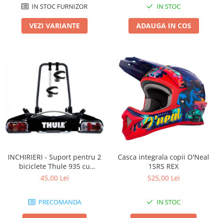
IN STOC FURNIZOR
IN STOC
VEZI VARIANTE
ADAUGA IN COS
INCHIRIERI - Suport pentru 2
Casca integrala copii O'Neal
biciclete Thule 935 cu
1SRS REX
prindere pe carligul de
45,00 Lei
525,00 Lei
remorcare
PRECOMANDA
IN STOC