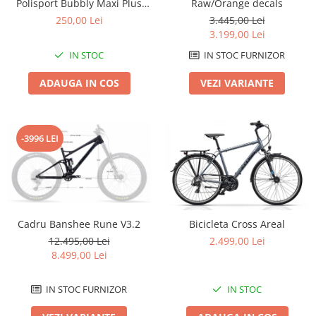
Polisport Bubbly Maxi Plus
Raw/Orange decals
CFS PRINDERE pe PORTBAGAJ
Lanțuri
250,00 Lei
3.445,00 Lei
- Gri-Maro
3.199,00 Lei
Za conectare rapidă
IN STOC
IN STOC FURNIZOR
Manete Schimbător, Frâna, Combo
Manete frână
ADAUGA IN COS
VEZI VARIANTE
Manete combo
Piese manete
Manete schimbător
-3996 LEI
Manșoane și ghidolină
Ghidolină
Accesorii
Manșoane
Cadru Banshee Rune V3.2
Bicicleta Cross Areal
Pedale
12.495,00 Lei
2.499,00 Lei
Pinioane
8.499,00 Lei
Pipe
IN STOC FURNIZOR
IN STOC
Roți