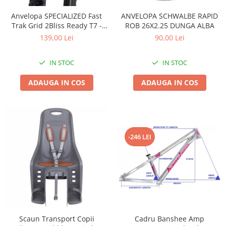
Accesorii
Diverse
Camere
Pompe
Încălțăminte
Anvelopa SPECIALIZED Fast
ANVELOPA SCHWALBE RAPID
Trak Grid 2Bliss Ready T7 -
ROB 26X2.25 DUNGA ALBA
Cuvete (headset)
Produse întreținere
29x2.35 Black - Tubeless
139,00 Lei
90,00 Lei
Frâne
Scaune copii
Pliabil
Frâne pe jantă
Scule și dispozitive
IN STOC
IN STOC
Discuri (rotoare)
Sisteme antifurt
ADAUGA IN COS
ADAUGA IN COS
Plăcuțe frână
Sonerii
Saboți
Suporți și portbagaje auto
Piese frâne
Frâne pe disc
Furci
-246 LEI
Furci fixe
Piese furci
Furci cu suspensie
Ghidaje și întinzătoare lanț
Ghidoane și atașabile
Scaun Transport Copii
Cadru Banshee Amp
Jante