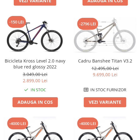
VEZI VARIANTE
ADAUGA IN COS
Roți spate
Set roți
Accesorii roți
-150 LEI
-2796 LEI
Roți față
Schimbătoare
Schimbătoare față
Schimbătoare spate
Piese schimbătoare
Bicicleta Kross Level 2.0 navy
Cadru Banshee Titan V3.2
blue red glossy 2022
Șei
12.495,00 Lei
3.049,00 Lei
9.699,00 Lei
Tije sa
2.899,00 Lei
Tije telescopice
IN STOC
IN STOC FURNIZOR
Coliere tije șa
ADAUGA IN COS
VEZI VARIANTE
Manete tije telescopice
Piese tije sa
Tije fixe
-4000 LEI
-4000 LEI
Tubeless și soluții anti-pană
Amortizoare spate