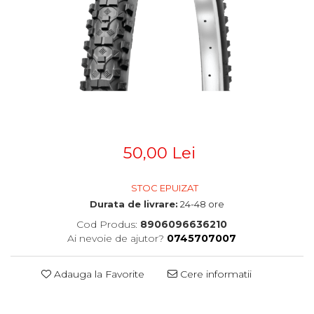
Accesorii
Diverse
Camere
Pompe
Încălțăminte
Cuvete (headset)
Produse întreținere
Frâne
Scaune copii
Frâne pe jantă
Scule și dispozitive
Discuri (rotoare)
Plăcuțe frână
Sisteme antifurt
Saboți
Sonerii
Piese frâne
Suporți și portbagaje auto
50,00 Lei
Frâne pe disc
Furci
STOC EPUIZAT
Furci fixe
Durata de livrare:
24-48 ore
Piese furci
Cod Produs:
8906096636210
Furci cu suspensie
Ai nevoie de ajutor?
0745707007
Ghidaje și întinzătoare lanț
Ghidoane și atașabile
Adauga la Favorite
Cere informatii
Jante
Lanțuri