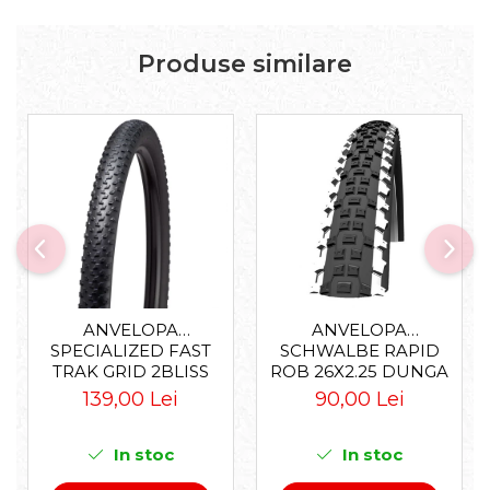
Accesorii roți
Roți față
Produse similare
Schimbătoare
Schimbătoare față
Schimbătoare spate
Piese schimbătoare
Șei
Tije sa
Tije telescopice
Coliere tije șa
Manete tije telescopice
ANVELOPA
ANVELOPA
Piese tije sa
SPECIALIZED FAST
SCHWALBE RAPID
Tije fixe
TRAK GRID 2BLISS
ROB 26X2.25 DUNGA
Tubeless și soluții anti-pană
READY T7 - 29X2.35
ALBA
139,00 Lei
90,00 Lei
BLACK - TUBELESS
Amortizoare spate
PLIABIL
In stoc
In stoc
Arcuri
Groupset