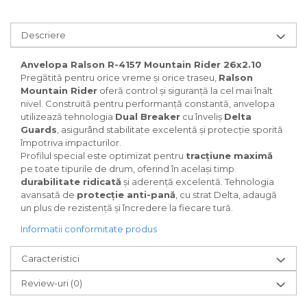
Za conectare rapidă
Manete Schimbător, Frâna,
Descriere
Combo
Anvelopa Ralson R-4157 Mountain Rider 26x2.10
Manete frână
Pregătită pentru orice vreme și orice traseu,
Ralson
Manete combo
Mountain Rider
oferă control și siguranță la cel mai înalt
Piese manete
nivel. Construită pentru performanță constantă, anvelopa
Manete schimbător
utilizează tehnologia
Dual Breaker
cu înveliș
Delta
Guards
, asigurând stabilitate excelentă și protecție sporită
Manșoane și ghidolină
împotriva impacturilor.
Ghidolină
Profilul special este optimizat pentru
tracțiune maximă
pe toate tipurile de drum, oferind în același timp
Accesorii
durabilitate ridicată
și aderență excelentă. Tehnologia
Manșoane
avansată de
protecție anti-pană
, cu strat Delta, adaugă
Pedale
un plus de rezistență și încredere la fiecare tură.
Pinioane
Informatii conformitate produs
Pipe
Caracteristici
Roți
Review-uri
(0)
Roți spate
Set roți