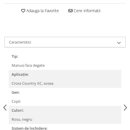
Lanțuri
Adauga la Favorite
Cere informatii
Za conectare rapidă
Manete Schimbător, Frâna, Combo
Manete frână
Manete combo
Caracteristici
Piese manete
Manete schimbător
Tip:
Manșoane și ghidolină
Manusi fara degete
Ghidolină
Aplicație:
Accesorii
Cross Country XC, sosea
Manșoane
Gen:
Pedale
Copii
Pinioane
Culori:
Pipe
Rosu, negru
Roți
Sistem de închidere: