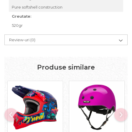
Accesorii roți
Pure softshell construction
Roți față
Greutate:
Schimbătoare
520gr
Schimbătoare față
Schimbătoare spate
Review-uri
(0)
Piese schimbătoare
Șei
Tije sa
Produse similare
Tije telescopice
Coliere tije șa
Manete tije telescopice
Piese tije sa
Tije fixe
Tubeless și soluții anti-pană
Amortizoare spate
Arcuri
Groupset