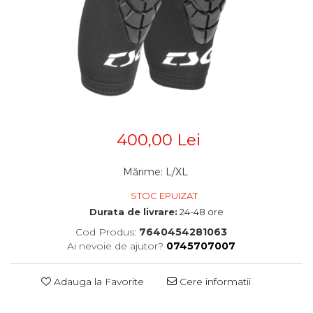
Accesorii
Diverse
Camere
Pompe
Încălțăminte
Cuvete (headset)
Produse întreținere
Frâne
Scaune copii
Frâne pe jantă
Scule și dispozitive
Discuri (rotoare)
Plăcuțe frână
Sisteme antifurt
Saboți
Sonerii
400,00 Lei
Piese frâne
Suporți și portbagaje auto
Frâne pe disc
Furci
Mărime
:
L/XL
Furci fixe
STOC EPUIZAT
Piese furci
Durata de livrare:
24-48 ore
Furci cu suspensie
Cod Produs:
7640454281063
Ghidaje și întinzătoare lanț
Ai nevoie de ajutor?
0745707007
Ghidoane și atașabile
Adauga la Favorite
Cere informatii
Jante
Lanțuri