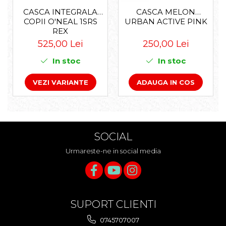
CASCA INTEGRALA
CASCA MELON
COPII O'NEAL 1SRS
URBAN ACTIVE PINK
REX
525,00 Lei
250,00 Lei
In stoc
In stoc
VEZI VARIANTE
ADAUGA IN COS
SOCIAL
Urmareste-ne in social media
SUPORT CLIENTI
0745707007