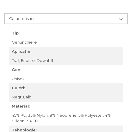
Za conectare rapidă
Manete Schimbător, Frâna,
Caracteristici
Combo
Manete frână
Tip:
Manete combo
Genunchiere
Piese manete
Manete schimbător
Aplicație:
Manșoane și ghidolină
Trail, Enduro, Downhill
Ghidolină
Gen:
Accesorii
Unisex
Manșoane
Pedale
Culori:
Pinioane
Negru, alb
Pipe
Material:
Roți
45% PU, 35% Nylon, 8% Neoprene, 5% Polyester, 4%
Silicon, 3% TPU
Roți spate
Tehnologie:
Set roți