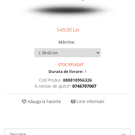
Accesorii
Diverse
Camere
Pompe
Încălțăminte
Cuvete (headset)
Produse întreținere
Frâne
Scaune copii
549,00 Lei
Frâne pe jantă
Scule și dispozitive
Mărime
:
Discuri (rotoare)
Sisteme antifurt
Plăcuțe frână
Sonerii
Saboți
Suporți și portbagaje auto
STOC EPUIZAT
Piese frâne
Durata de livrare:
1
Frâne pe disc
Cod Produs:
888818956326
Furci
Ai nevoie de ajutor?
0745707007
Furci fixe
Piese furci
Adauga la Favorite
Cere informatii
Furci cu suspensie
Ghidaje și întinzătoare lanț
Ghidoane și atașabile
Jante
Descriere