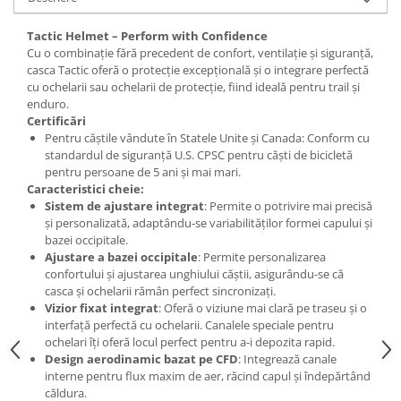
Lanțuri
Tactic Helmet – Perform with Confidence
Za conectare rapidă
Cu o combinație fără precedent de confort, ventilație și siguranță,
casca Tactic oferă o protecție excepțională și o integrare perfectă
Manete Schimbător, Frâna, Combo
cu ochelarii sau ochelarii de protecție, fiind ideală pentru trail și
Manete frână
enduro.
Certificări
Manete combo
Pentru căștile vândute în Statele Unite și Canada: Conform cu
Piese manete
standardul de siguranță U.S. CPSC pentru căști de bicicletă
Manete schimbător
pentru persoane de 5 ani și mai mari.
Caracteristici cheie:
Manșoane și ghidolină
Sistem de ajustare integrat
: Permite o potrivire mai precisă
Ghidolină
și personalizată, adaptându-se variabilităților formei capului și
bazei occipitale.
Accesorii
Ajustare a bazei occipitale
: Permite personalizarea
Manșoane
confortului și ajustarea unghiului căștii, asigurându-se că
casca și ochelarii rămân perfect sincronizați.
Pedale
Vizior fixat integrat
: Oferă o viziune mai clară pe traseu și o
Pinioane
interfață perfectă cu ochelarii. Canalele speciale pentru
ochelari îți oferă locul perfect pentru a-i depozita rapid.
Pipe
Design aerodinamic bazat pe CFD
: Integrează canale
Roți
interne pentru flux maxim de aer, răcind capul și îndepărtând
căldura.