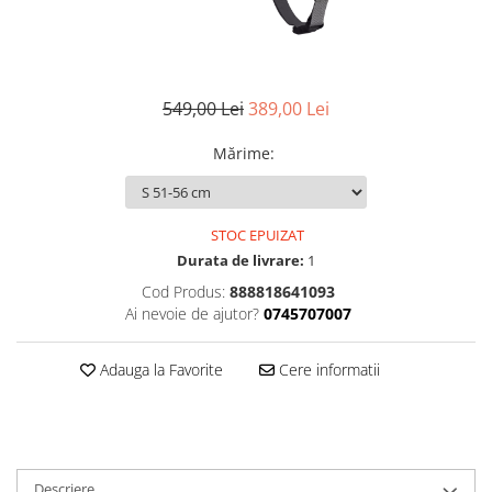
Accesorii
Diverse
Camere
Pompe
Încălțăminte
Cuvete (headset)
Produse întreținere
Frâne
Scaune copii
549,00 Lei
389,00 Lei
Frâne pe jantă
Scule și dispozitive
Mărime
:
Discuri (rotoare)
Sisteme antifurt
Plăcuțe frână
Sonerii
Saboți
Suporți și portbagaje auto
STOC EPUIZAT
Piese frâne
Durata de livrare:
1
Frâne pe disc
Cod Produs:
888818641093
Furci
Ai nevoie de ajutor?
0745707007
Furci fixe
Piese furci
Adauga la Favorite
Cere informatii
Furci cu suspensie
Ghidaje și întinzătoare lanț
Ghidoane și atașabile
Jante
Descriere