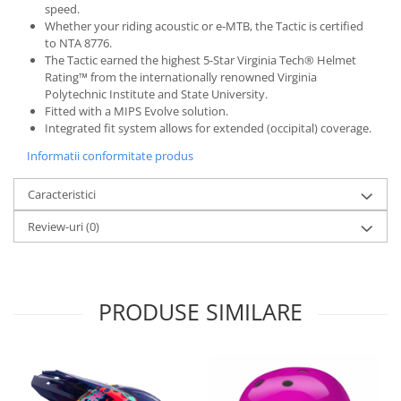
Roți spate
speed.
Set roți
Whether your riding acoustic or e-MTB, the Tactic is certified
to NTA 8776.
Accesorii roți
The Tactic earned the highest 5-Star Virginia Tech® Helmet
Roți față
Rating™ from the internationally renowned Virginia
Polytechnic Institute and State University.
Schimbătoare
Fitted with a MIPS Evolve solution.
Schimbătoare față
Integrated fit system allows for extended (occipital) coverage.
Schimbătoare spate
Informatii conformitate produs
Piese schimbătoare
Șei
Caracteristici
Tije sa
Review-uri
(0)
Tije telescopice
Coliere tije șa
Manete tije telescopice
PRODUSE SIMILARE
Piese tije sa
Tije fixe
Tubeless și soluții anti-pană
Amortizoare spate