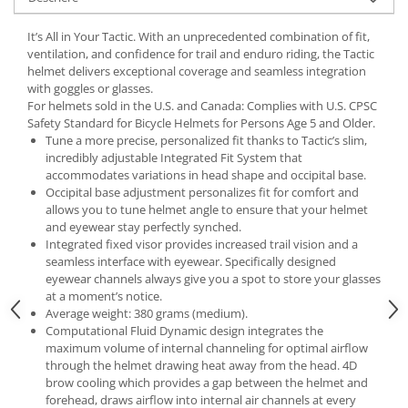
Lanțuri
It’s All in Your Tactic. With an unprecedented combination of fit,
Za conectare rapidă
ventilation, and confidence for trail and enduro riding, the Tactic
helmet delivers exceptional coverage and seamless integration
Manete Schimbător, Frâna, Combo
with goggles or glasses.
Manete frână
For helmets sold in the U.S. and Canada: Complies with U.S. CPSC
Safety Standard for Bicycle Helmets for Persons Age 5 and Older.
Manete combo
Tune a more precise, personalized fit thanks to Tactic’s slim,
Piese manete
incredibly adjustable Integrated Fit System that
Manete schimbător
accommodates variations in head shape and occipital base.
Occipital base adjustment personalizes fit for comfort and
Manșoane și ghidolină
allows you to tune helmet angle to ensure that your helmet
Ghidolină
and eyewear stay perfectly synched.
Integrated fixed visor provides increased trail vision and a
Accesorii
seamless interface with eyewear. Specifically designed
Manșoane
eyewear channels always give you a spot to store your glasses
at a moment’s notice.
Pedale
Average weight: 380 grams (medium).
Pinioane
Computational Fluid Dynamic design integrates the
maximum volume of internal channeling for optimal airflow
Pipe
through the helmet drawing heat away from the head. 4D
Roți
brow cooling which provides a gap between the helmet and
forehead, draws airflow into internal air channels at every