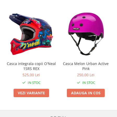
Roți spate
Set roți
Accesorii roți
Roți față
Schimbătoare
Schimbătoare față
Schimbătoare spate
Piese schimbătoare
Șei
Casca integrala copii O'Neal
Casca Melon Urban Active
Tije sa
1SRS REX
Pink
Tije telescopice
525,00 Lei
250,00 Lei
Coliere tije șa
IN STOC
IN STOC
Manete tije telescopice
Piese tije sa
VEZI VARIANTE
ADAUGA IN COS
Tije fixe
Tubeless și soluții anti-pană
Amortizoare spate