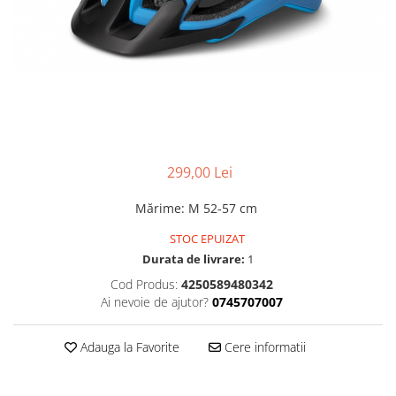
Accesorii
Diverse
Camere
Pompe
Încălțăminte
Cuvete (headset)
Produse întreținere
Frâne
Scaune copii
Frâne pe jantă
Scule și dispozitive
Discuri (rotoare)
Sisteme antifurt
Plăcuțe frână
Sonerii
Saboți
299,00 Lei
Suporți și portbagaje auto
Piese frâne
Mărime
:
M 52-57 cm
Frâne pe disc
STOC EPUIZAT
Furci
Durata de livrare:
1
Furci fixe
Cod Produs:
4250589480342
Piese furci
Ai nevoie de ajutor?
0745707007
Furci cu suspensie
Ghidaje și întinzătoare lanț
Adauga la Favorite
Cere informatii
Ghidoane și atașabile
Jante