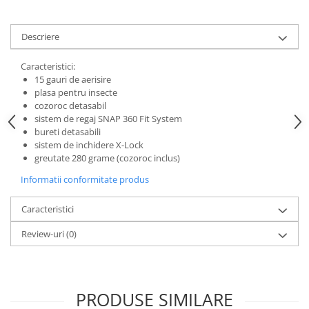
Lanțuri
Descriere
Za conectare rapidă
Manete Schimbător, Frâna, Combo
Caracteristici:
Manete frână
15 gauri de aerisire
plasa pentru insecte
Manete combo
cozoroc detasabil
Piese manete
sistem de regaj SNAP 360 Fit System
Manete schimbător
bureti detasabili
sistem de inchidere X-Lock
Manșoane și ghidolină
greutate 280 grame (cozoroc inclus)
Ghidolină
Informatii conformitate produs
Accesorii
Manșoane
Caracteristici
Pedale
Review-uri
(0)
Pinioane
Pipe
Roți
PRODUSE SIMILARE