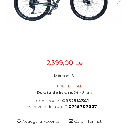
Accesorii
Diverse
Camere
Pompe
Încălțăminte
Cuvete (headset)
Produse întreținere
Frâne
Scaune copii
Frâne pe jantă
Scule și dispozitive
Discuri (rotoare)
Plăcuțe frână
Sisteme antifurt
Saboți
Sonerii
Piese frâne
Suporți și portbagaje auto
2.399,00 Lei
Frâne pe disc
Furci
Mărime
:
S
Furci fixe
Piese furci
STOC EPUIZAT
Durata de livrare:
24-48 ore
Furci cu suspensie
Ghidaje și întinzătoare lanț
Cod Produs:
CRS2514341
Ai nevoie de ajutor?
0745707007
Ghidoane și atașabile
Jante
Adauga la Favorite
Cere informatii
Lanțuri