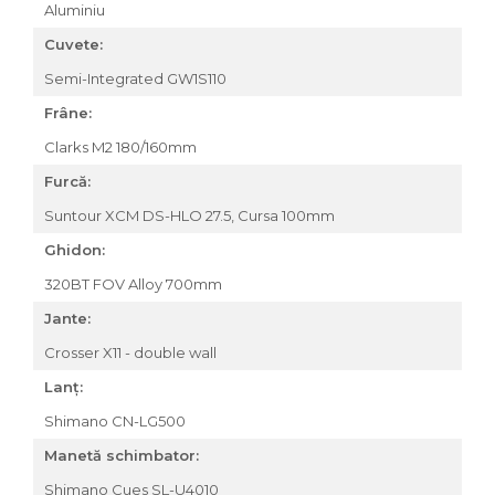
Aluminiu
Cuvete:
Semi-Integrated GW1S110
Frâne:
Clarks M2 180/160mm
Furcă:
Suntour XCM DS-HLO 27.5, Cursa 100mm
Ghidon:
320BT FOV Alloy 700mm
Jante:
Crosser X11 - double wall
Lanț:
Shimano CN-LG500
Manetă schimbator:
Shimano Cues SL-U4010