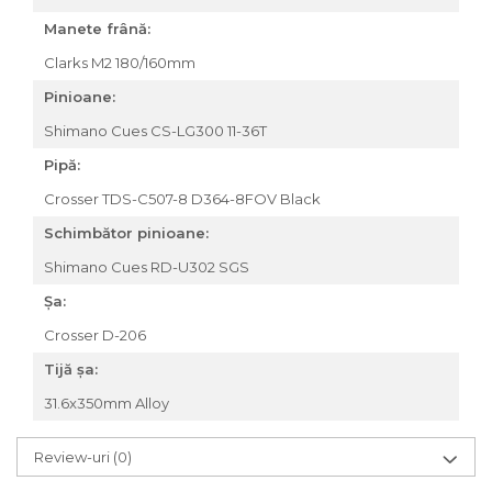
Manete frână:
Clarks M2 180/160mm
Pinioane:
Shimano Cues CS-LG300 11-36T
Pipă:
Crosser TDS-C507-8 D364-8FOV Black
Schimbător pinioane:
Shimano Cues RD-U302 SGS
Șa:
Crosser D-206
Tijă șa:
31.6x350mm Alloy
Review-uri
(0)