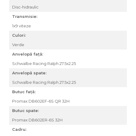
Accesorii roți
Disc-hidraulic
Roți față
Transmisie:
Schimbătoare
1x9 viteze
Schimbătoare față
Culori:
Schimbătoare spate
Piese schimbătoare
Verde
Șei
Anvelopă față:
Tije sa
Schwalbe Racing Ralph 27.5x2.25
Tije telescopice
Anvelopă spate:
Coliere tije șa
Schwalbe Racing Ralph 27.5x2.25
Manete tije telescopice
Butuc față:
Piese tije sa
Tije fixe
Promax DB602EF-6S QR 32H
Tubeless și soluții anti-pană
Butuc spate:
Amortizoare spate
Promax DB602ER-6S 32H
Arcuri
Cadru:
Groupset