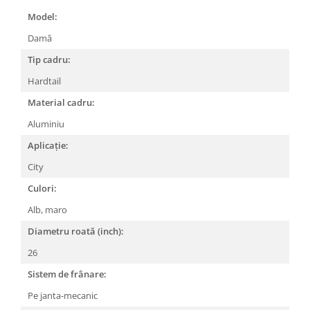
Model:
Lanțuri
Damă
Za conectare rapidă
Manete Schimbător, Frâna, Combo
Tip cadru:
Manete frână
Hardtail
Manete combo
Material cadru:
Piese manete
Aluminiu
Manete schimbător
Aplicație:
Manșoane și ghidolină
City
Ghidolină
Culori:
Accesorii
Manșoane
Alb, maro
Pedale
Diametru roată (inch):
Pinioane
26
Pipe
Sistem de frânare:
Roți
Pe janta-mecanic