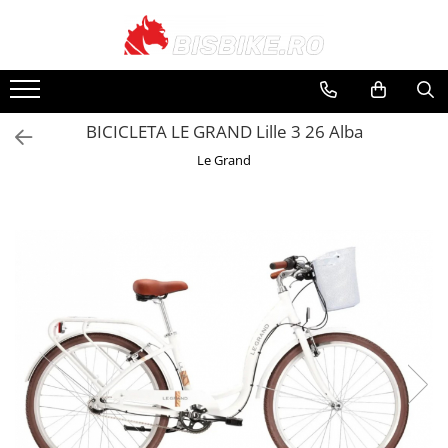
Biciclete
Biciclete Electrice
PIESE
Accesorii
Echipamente
Închirieri
Mountain bike
E-Commuter Bikes
Angrenaje
Apărători
Căști
Suporți și portbagaje
BICICLETA LE GRAND Lille 3 26 Alba
Șosea-gravel
E-Road Bikes
Braț angrenaj
Bidoane și suporți
Pantaloni
Le Grand
Plăci foi angrenaj
Trekking-oraș
E-Mountain Bikes
Borsete și genți
Tricouri
Anvelope
Copii
Ciclocomputere
Jachete
Butuci
Street-Dirt
Coșuri
Mănuși
Butuci spate
BMX
Cricuri
Protecții
Piese butuci
Damă
Diverse
Căciuli, Șepci, Bandane
Butuci față
E-bike
Încălzitoare
Butuci pedalieri
Huse și suporți telefon
Rucsaci
Filet
Localizare GPS
Ochelari
Press-fit
Cadre
Lumini și reflectorizante
Huse Pantofi
Piese și accesorii