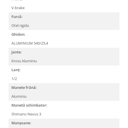
Arcuri
V-brake
Groupset
Furcă:
Otel rigida
Ghidon:
ALUMINIUM 540/25,4
Jante:
Kross Aluminiu
Lanț:
1/2
Manete frână:
Aluminiu
Manetă schimbator:
Shimano Nexus 3
Manșoane: