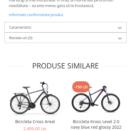
Roți spate
neasfaltate – ea este mereu gata să te însoțească.
Set roți
Informatii conformitate produs
Accesorii roți
Roți față
Caracteristici
Schimbătoare
Review-uri
(0)
Schimbătoare față
Schimbătoare spate
Piese schimbătoare
Șei
PRODUSE SIMILARE
Tije sa
Tije telescopice
-150 LEI
Coliere tije șa
Manete tije telescopice
Piese tije sa
Tije fixe
Tubeless și soluții anti-pană
Bicicleta Cross Areal
Bicicleta Kross Level 2.0
navy blue red glossy 2022
Amortizoare spate
2.499,00 Lei