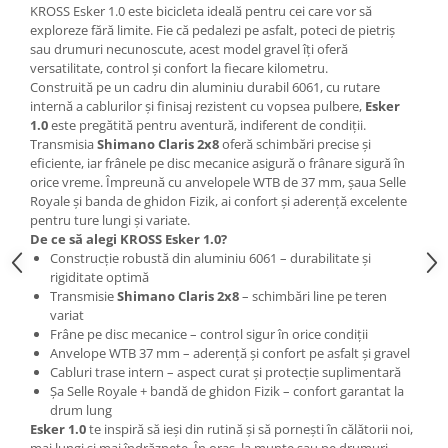
KROSS Esker 1.0 este bicicleta ideală pentru cei care vor să
Lanțuri
exploreze fără limite. Fie că pedalezi pe asfalt, poteci de pietriș
sau drumuri necunoscute, acest model gravel îți oferă
Za conectare rapidă
versatilitate, control și confort la fiecare kilometru.
Manete Schimbător, Frâna, Combo
Construită pe un cadru din aluminiu durabil 6061, cu rutare
internă a cablurilor și finisaj rezistent cu vopsea pulbere,
Esker
Manete frână
1.0
este pregătită pentru aventură, indiferent de condiții.
Manete combo
Transmisia
Shimano Claris 2x8
oferă schimbări precise și
eficiente, iar frânele pe disc mecanice asigură o frânare sigură în
Piese manete
orice vreme. Împreună cu anvelopele WTB de 37 mm, șaua Selle
Manete schimbător
Royale și banda de ghidon Fizik, ai confort și aderență excelente
Manșoane și ghidolină
pentru ture lungi și variate.
De ce să alegi KROSS Esker 1.0?
Ghidolină
Construcție robustă din aluminiu 6061 – durabilitate și
Accesorii
rigiditate optimă
Transmisie
Shimano Claris 2x8
– schimbări line pe teren
Manșoane
variat
Pedale
Frâne pe disc mecanice – control sigur în orice condiții
Anvelope WTB 37 mm – aderență și confort pe asfalt și gravel
Pinioane
Cabluri trase intern – aspect curat și protecție suplimentară
Pipe
Șa Selle Royale + bandă de ghidon Fizik – confort garantat la
drum lung
Roți
Esker 1.0
te inspiră să ieși din rutină și să pornești în călătorii noi,
mai lungi și mai îndrăznețe. În oraș, la munte sau pe drumuri