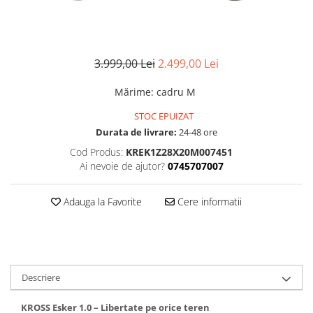
Accesorii
Diverse
Camere
Pompe
Încălțăminte
Cuvete (headset)
Produse întreținere
Frâne
Scaune copii
3.999,00 Lei
2.499,00 Lei
Frâne pe jantă
Scule și dispozitive
Mărime
:
cadru M
Discuri (rotoare)
Sisteme antifurt
STOC EPUIZAT
Plăcuțe frână
Sonerii
Durata de livrare:
24-48 ore
Saboți
Suporți și portbagaje auto
Cod Produs:
KREK1Z28X20M007451
Piese frâne
Ai nevoie de ajutor?
0745707007
Frâne pe disc
Furci
Adauga la Favorite
Cere informatii
Furci fixe
Piese furci
Furci cu suspensie
Ghidaje și întinzătoare lanț
Descriere
Ghidoane și atașabile
KROSS Esker 1.0 – Libertate pe orice teren
Jante