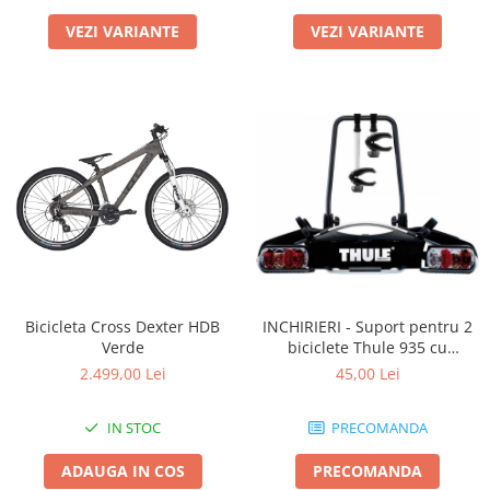
VEZI VARIANTE
VEZI VARIANTE
Bicicleta Cross Dexter HDB
INCHIRIERI - Suport pentru 2
Verde
biciclete Thule 935 cu
prindere pe carligul de
2.499,00 Lei
45,00 Lei
remorcare
IN STOC
PRECOMANDA
ADAUGA IN COS
PRECOMANDA