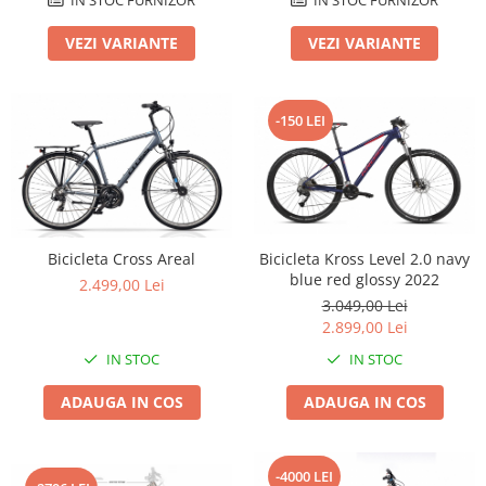
Lanțuri
VEZI VARIANTE
VEZI VARIANTE
Za conectare rapidă
Manete Schimbător, Frâna, Combo
-150 LEI
Manete frână
Manete combo
Piese manete
Manete schimbător
Manșoane și ghidolină
Bicicleta Cross Areal
Bicicleta Kross Level 2.0 navy
Ghidolină
blue red glossy 2022
2.499,00 Lei
Accesorii
3.049,00 Lei
Manșoane
2.899,00 Lei
Pedale
IN STOC
IN STOC
Pinioane
ADAUGA IN COS
ADAUGA IN COS
Pipe
Roți
-4000 LEI