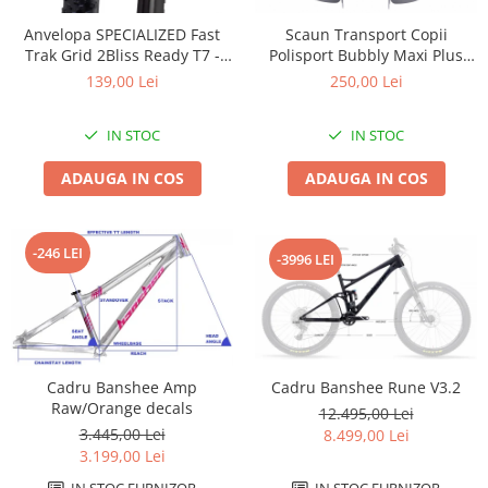
Accesorii
Diverse
Camere
Pompe
Încălțăminte
Anvelopa SPECIALIZED Fast
Scaun Transport Copii
Trak Grid 2Bliss Ready T7 -
Polisport Bubbly Maxi Plus
Cuvete (headset)
Produse întreținere
29x2.35 Black - Tubeless
CFS PRINDERE pe PORTBAGAJ
139,00 Lei
250,00 Lei
Frâne
Scaune copii
Pliabil
- Gri-Maro
Frâne pe jantă
Scule și dispozitive
IN STOC
IN STOC
Discuri (rotoare)
Sisteme antifurt
ADAUGA IN COS
ADAUGA IN COS
Plăcuțe frână
Sonerii
Saboți
Suporți și portbagaje auto
Piese frâne
-246 LEI
-3996 LEI
Frâne pe disc
Furci
Furci fixe
Piese furci
Furci cu suspensie
Cadru Banshee Rune V3.2
Cadru Banshee Amp
Raw/Orange decals
12.495,00 Lei
Ghidaje și întinzătoare lanț
3.445,00 Lei
8.499,00 Lei
Ghidoane și atașabile
3.199,00 Lei
Jante
IN STOC FURNIZOR
IN STOC FURNIZOR