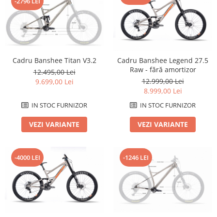
-2796 LEI
Roți spate
Set roți
Accesorii roți
Roți față
Schimbătoare
Cadru Banshee Titan V3.2
Cadru Banshee Legend 27.5
Schimbătoare față
Raw - fără amortizor
12.495,00 Lei
Schimbătoare spate
12.999,00 Lei
9.699,00 Lei
8.999,00 Lei
Piese schimbătoare
Șei
IN STOC FURNIZOR
IN STOC FURNIZOR
Tije sa
VEZI VARIANTE
VEZI VARIANTE
Tije telescopice
Coliere tije șa
-4000 LEI
-1246 LEI
Manete tije telescopice
Piese tije sa
Tije fixe
Tubeless și soluții anti-pană
Amortizoare spate