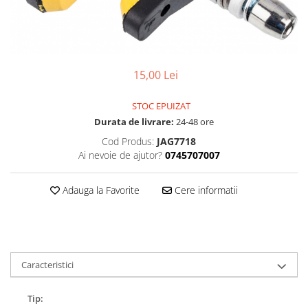
Accesorii
Diverse
Camere
Pompe
Încălțăminte
Cuvete (headset)
Produse întreținere
Frâne
Scaune copii
15,00 Lei
Frâne pe jantă
Scule și dispozitive
Discuri (rotoare)
Sisteme antifurt
STOC EPUIZAT
Plăcuțe frână
Durata de livrare:
24-48 ore
Sonerii
Saboți
Cod Produs:
JAG7718
Suporți și portbagaje auto
Piese frâne
Ai nevoie de ajutor?
0745707007
Frâne pe disc
Furci
Adauga la Favorite
Cere informatii
Furci fixe
Piese furci
Furci cu suspensie
Ghidaje și întinzătoare lanț
Caracteristici
Ghidoane și atașabile
Tip:
Jante