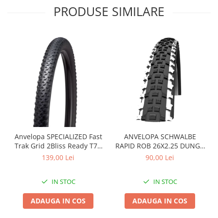
Roți spate
PRODUSE SIMILARE
Set roți
Accesorii roți
Roți față
Schimbătoare
Schimbătoare față
Schimbătoare spate
Piese schimbătoare
Șei
Tije sa
Tije telescopice
Anvelopa SPECIALIZED Fast
ANVELOPA SCHWALBE
Trak Grid 2Bliss Ready T7 -
RAPID ROB 26X2.25 DUNGA
Coliere tije șa
29x2.35 Black - Tubeless
ALBA
139,00 Lei
90,00 Lei
Manete tije telescopice
Pliabil
Piese tije sa
IN STOC
IN STOC
Tije fixe
Tubeless și soluții anti-pană
ADAUGA IN COS
ADAUGA IN COS
Amortizoare spate