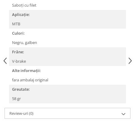
Saboți cu filet
Lanțuri
Aplicație:
Za conectare rapidă
MTB
Manete Schimbător, Frâna, Combo
Culori:
Manete frână
Manete combo
Negru, galben
Piese manete
Frâne:
Manete schimbător
V-brake
Manșoane și ghidolină
Alte informații:
Ghidolină
fara ambalaj original
Accesorii
Greutate:
Manșoane
Pedale
58 gr
Pinioane
Review-uri
(0)
Pipe
Roți