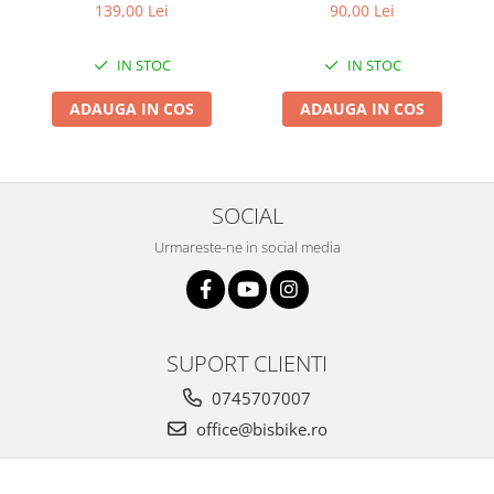
29x2.35 Black - Tubeless
ALBA
139,00 Lei
90,00 Lei
Arcuri
Pliabil
Groupset
IN STOC
IN STOC
ADAUGA IN COS
ADAUGA IN COS
SOCIAL
Urmareste-ne in social media
SUPORT CLIENTI
0745707007
office@bisbike.ro