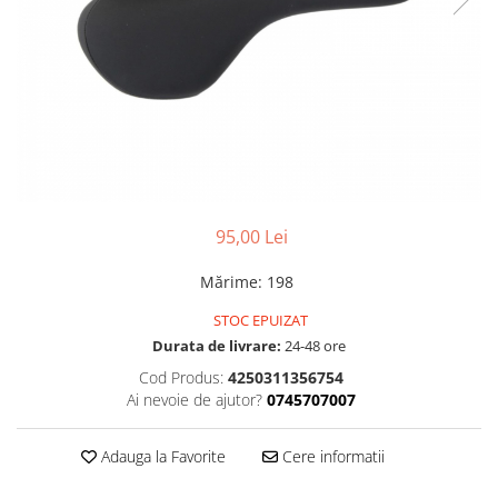
Accesorii
Diverse
Camere
Pompe
Încălțăminte
Cuvete (headset)
Produse întreținere
Frâne
Scaune copii
Frâne pe jantă
Scule și dispozitive
Discuri (rotoare)
Sisteme antifurt
Plăcuțe frână
Sonerii
Saboți
95,00 Lei
Suporți și portbagaje auto
Piese frâne
Frâne pe disc
Mărime
:
198
Furci
STOC EPUIZAT
Furci fixe
Durata de livrare:
24-48 ore
Piese furci
Cod Produs:
4250311356754
Furci cu suspensie
Ai nevoie de ajutor?
0745707007
Ghidaje și întinzătoare lanț
Adauga la Favorite
Cere informatii
Ghidoane și atașabile
Jante