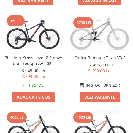
VEZI VARIANTE
ADAUGA IN COS
Roți spate
Set roți
Accesorii roți
-150 LEI
-2796 LEI
Roți față
Schimbătoare
Schimbătoare față
Schimbătoare spate
Piese schimbătoare
Bicicleta Kross Level 2.0 navy
Cadru Banshee Titan V3.2
blue red glossy 2022
Șei
12.495,00 Lei
3.049,00 Lei
9.699,00 Lei
Tije sa
2.899,00 Lei
Tije telescopice
IN STOC
IN STOC FURNIZOR
Coliere tije șa
ADAUGA IN COS
VEZI VARIANTE
Manete tije telescopice
Piese tije sa
Tije fixe
-4000 LEI
-4000 LEI
Tubeless și soluții anti-pană
Amortizoare spate