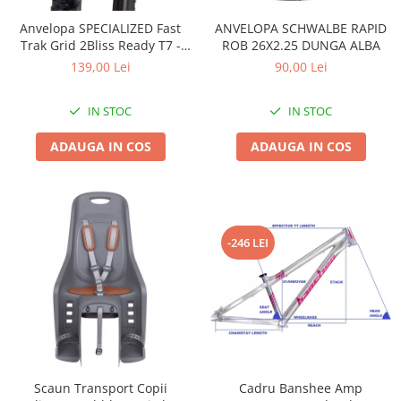
Accesorii
Diverse
Camere
Pompe
Încălțăminte
Anvelopa SPECIALIZED Fast
ANVELOPA SCHWALBE RAPID
Trak Grid 2Bliss Ready T7 -
ROB 26X2.25 DUNGA ALBA
Cuvete (headset)
Produse întreținere
29x2.35 Black - Tubeless
139,00 Lei
90,00 Lei
Frâne
Scaune copii
Pliabil
Frâne pe jantă
Scule și dispozitive
IN STOC
IN STOC
Discuri (rotoare)
Sisteme antifurt
ADAUGA IN COS
ADAUGA IN COS
Plăcuțe frână
Sonerii
Saboți
Suporți și portbagaje auto
Piese frâne
Frâne pe disc
Furci
-246 LEI
Furci fixe
Piese furci
Furci cu suspensie
Ghidaje și întinzătoare lanț
Ghidoane și atașabile
Scaun Transport Copii
Cadru Banshee Amp
Jante