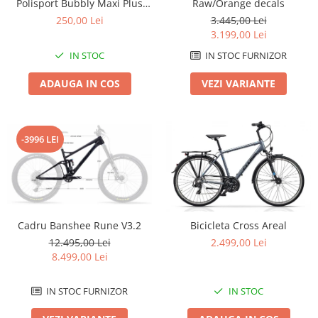
Polisport Bubbly Maxi Plus
Raw/Orange decals
CFS PRINDERE pe PORTBAGAJ
Lanțuri
250,00 Lei
3.445,00 Lei
- Gri-Maro
3.199,00 Lei
Za conectare rapidă
IN STOC
IN STOC FURNIZOR
Manete Schimbător, Frâna, Combo
Manete frână
ADAUGA IN COS
VEZI VARIANTE
Manete combo
Piese manete
Manete schimbător
-3996 LEI
Manșoane și ghidolină
Ghidolină
Accesorii
Manșoane
Cadru Banshee Rune V3.2
Bicicleta Cross Areal
Pedale
12.495,00 Lei
2.499,00 Lei
Pinioane
8.499,00 Lei
Pipe
IN STOC FURNIZOR
IN STOC
Roți