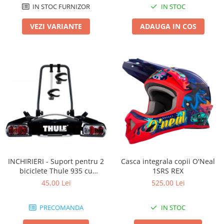
IN STOC FURNIZOR
IN STOC
VEZI VARIANTE
ADAUGA IN COS
INCHIRIERI - Suport pentru 2
Casca integrala copii O'Neal
biciclete Thule 935 cu
1SRS REX
prindere pe carligul de
45,00 Lei
525,00 Lei
remorcare
PRECOMANDA
IN STOC