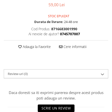
Accesorii
Diverse
59,00 Lei
Camere
Pompe
Încălțăminte
Cuvete (headset)
Produse întreținere
STOC EPUIZAT
Frâne
Durata de livrare:
24-48 ore
Scaune copii
Frâne pe jantă
Cod Produs:
8716683001990
Scule și dispozitive
Ai nevoie de ajutor?
0745707007
Discuri (rotoare)
Sisteme antifurt
Plăcuțe frână
Sonerii
Adauga la Favorite
Cere informatii
Saboți
Suporți și portbagaje auto
Piese frâne
Frâne pe disc
Furci
Review-uri
(0)
Furci fixe
Piese furci
Furci cu suspensie
Daca doresti sa iti exprimi parerea despre acest produs
Ghidaje și întinzătoare lanț
poti adauga un review.
Ghidoane și atașabile
SCRIE UN REVIEW
Jante