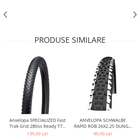
Lanțuri
Za conectare rapidă
Manete Schimbător, Frâna, Combo
Manete frână
PRODUSE SIMILARE
Manete combo
Piese manete
Manete schimbător
Manșoane și ghidolină
Ghidolină
Accesorii
Manșoane
Pedale
Pinioane
Anvelopa SPECIALIZED Fast
ANVELOPA SCHWALBE
Pipe
Trak Grid 2Bliss Ready T7 -
RAPID ROB 26X2.25 DUNGA
Roți
29x2.35 Black - Tubeless
ALBA
139,00 Lei
90,00 Lei
Pliabil