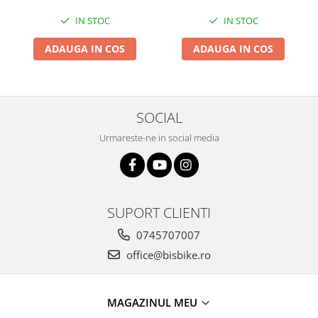
Roți spate
Set roți
IN STOC
IN STOC
Accesorii roți
ADAUGA IN COS
ADAUGA IN COS
Roți față
Schimbătoare
Schimbătoare față
SOCIAL
Schimbătoare spate
Piese schimbătoare
Urmareste-ne in social media
Șei
Tije sa
Tije telescopice
SUPORT CLIENTI
Coliere tije șa
Manete tije telescopice
0745707007
Piese tije sa
office@bisbike.ro
Tije fixe
Tubeless și soluții anti-pană
MAGAZINUL MEU
Amortizoare spate