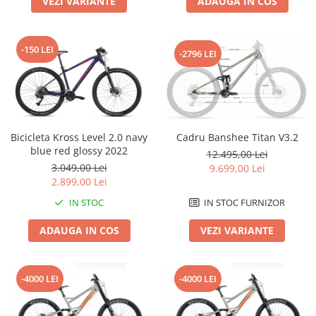
VEZI VARIANTE
ADAUGA IN COS
Roți spate
Set roți
Accesorii roți
-150 LEI
-2796 LEI
Roți față
Schimbătoare
Schimbătoare față
Schimbătoare spate
Piese schimbătoare
Bicicleta Kross Level 2.0 navy
Cadru Banshee Titan V3.2
blue red glossy 2022
Șei
12.495,00 Lei
3.049,00 Lei
9.699,00 Lei
Tije sa
2.899,00 Lei
Tije telescopice
IN STOC
IN STOC FURNIZOR
Coliere tije șa
ADAUGA IN COS
VEZI VARIANTE
Manete tije telescopice
Piese tije sa
Tije fixe
-4000 LEI
-4000 LEI
Tubeless și soluții anti-pană
Amortizoare spate