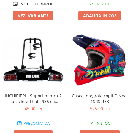
IN STOC FURNIZOR
IN STOC
VEZI VARIANTE
ADAUGA IN COS
INCHIRIERI - Suport pentru 2
Casca integrala copii O'Neal
biciclete Thule 935 cu
1SRS REX
prindere pe carligul de
45,00 Lei
525,00 Lei
remorcare
PRECOMANDA
IN STOC