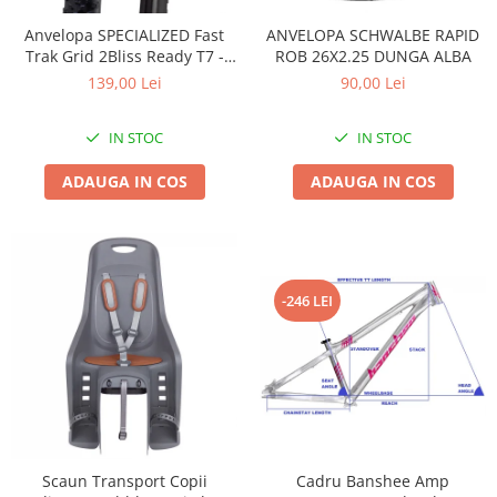
Accesorii
Diverse
Camere
Pompe
Încălțăminte
Anvelopa SPECIALIZED Fast
ANVELOPA SCHWALBE RAPID
Trak Grid 2Bliss Ready T7 -
ROB 26X2.25 DUNGA ALBA
Cuvete (headset)
Produse întreținere
29x2.35 Black - Tubeless
139,00 Lei
90,00 Lei
Frâne
Scaune copii
Pliabil
Frâne pe jantă
Scule și dispozitive
IN STOC
IN STOC
Discuri (rotoare)
Sisteme antifurt
ADAUGA IN COS
ADAUGA IN COS
Plăcuțe frână
Sonerii
Saboți
Suporți și portbagaje auto
Piese frâne
Frâne pe disc
Furci
-246 LEI
Furci fixe
Piese furci
Furci cu suspensie
Ghidaje și întinzătoare lanț
Ghidoane și atașabile
Scaun Transport Copii
Cadru Banshee Amp
Jante