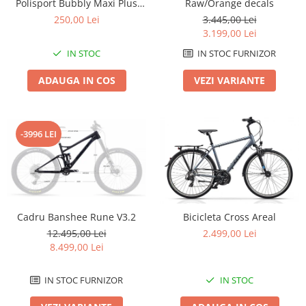
Polisport Bubbly Maxi Plus
Raw/Orange decals
CFS PRINDERE pe PORTBAGAJ
Lanțuri
250,00 Lei
3.445,00 Lei
- Gri-Maro
3.199,00 Lei
Za conectare rapidă
IN STOC
IN STOC FURNIZOR
Manete Schimbător, Frâna, Combo
Manete frână
ADAUGA IN COS
VEZI VARIANTE
Manete combo
Piese manete
Manete schimbător
-3996 LEI
Manșoane și ghidolină
Ghidolină
Accesorii
Manșoane
Cadru Banshee Rune V3.2
Bicicleta Cross Areal
Pedale
12.495,00 Lei
2.499,00 Lei
Pinioane
8.499,00 Lei
Pipe
IN STOC FURNIZOR
IN STOC
Roți