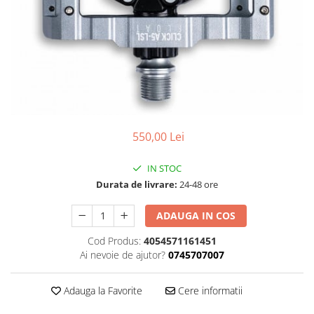
Accesorii
Diverse
Camere
Pompe
Încălțăminte
Cuvete (headset)
Produse întreținere
Frâne
Scaune copii
Frâne pe jantă
Scule și dispozitive
Discuri (rotoare)
Sisteme antifurt
Plăcuțe frână
Sonerii
Saboți
550,00 Lei
Suporți și portbagaje auto
Piese frâne
IN STOC
Frâne pe disc
Durata de livrare:
24-48 ore
Furci
Furci fixe
ADAUGA IN COS
Piese furci
Cod Produs:
4054571161451
Furci cu suspensie
Ai nevoie de ajutor?
0745707007
Ghidaje și întinzătoare lanț
Ghidoane și atașabile
Adauga la Favorite
Cere informatii
Jante