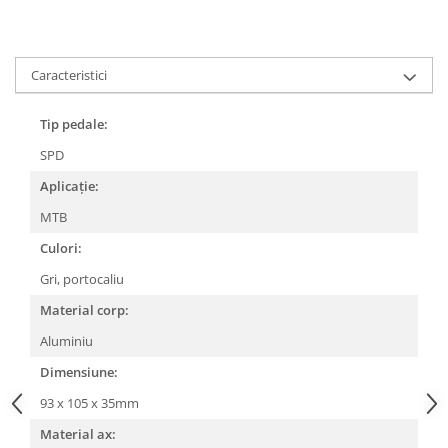
Lanțuri
Za conectare rapidă
Caracteristici
Manete Schimbător, Frâna, Combo
Manete frână
Tip pedale:
Manete combo
SPD
Piese manete
Aplicație:
Manete schimbător
Manșoane și ghidolină
MTB
Ghidolină
Culori:
Accesorii
Gri, portocaliu
Manșoane
Material corp:
Pedale
Aluminiu
Pinioane
Dimensiune:
Pipe
93 x 105 x 35mm
Roți
Material ax: