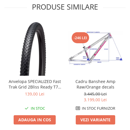
PRODUSE SIMILARE
Arcuri
Groupset
-246 LEI
Cadru Banshee Amp
Anvelopa SPECIALIZED Fast
Raw/Orange decals
Trak Grid 2Bliss Ready T7 -
29x2.35 Black - Tubeless
3.445,00 Lei
139,00 Lei
Pliabil
3.199,00 Lei
IN STOC FURNIZOR
IN STOC
VEZI VARIANTE
ADAUGA IN COS