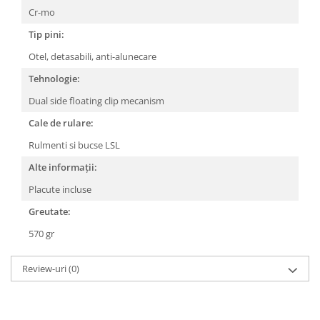
Roți spate
Cr-mo
Set roți
Tip pini:
Accesorii roți
Otel, detasabili, anti-alunecare
Roți față
Schimbătoare
Tehnologie:
Schimbătoare față
Dual side floating clip mecanism
Schimbătoare spate
Cale de rulare:
Piese schimbătoare
Rulmenti si bucse LSL
Șei
Alte informații:
Tije sa
Placute incluse
Tije telescopice
Greutate:
Coliere tije șa
570 gr
Manete tije telescopice
Piese tije sa
Review-uri
(0)
Tije fixe
Tubeless și soluții anti-pană
Amortizoare spate