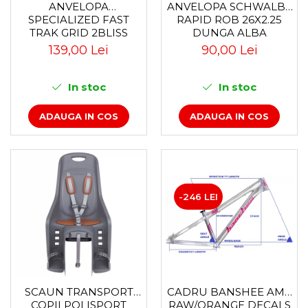
Accesorii
Diverse
Camere
ANVELOPA
ANVELOPA SCHWALBE
Pompe
SPECIALIZED FAST
RAPID ROB 26X2.25
Încălțăminte
Cuvete (headset)
TRAK GRID 2BLISS
DUNGA ALBA
Produse întreținere
READY T7 - 29X2.35
Frâne
139,00 Lei
90,00 Lei
BLACK - TUBELESS
Scaune copii
Frâne pe jantă
PLIABIL
Scule și dispozitive
Discuri (rotoare)
In stoc
In stoc
Plăcuțe frână
Sisteme antifurt
ADAUGA IN COS
ADAUGA IN COS
Saboți
Sonerii
Piese frâne
Suporți și portbagaje auto
Frâne pe disc
Furci
Furci fixe
-246 LEI
Piese furci
Furci cu suspensie
Ghidaje și întinzătoare lanț
Ghidoane și atașabile
Jante
SCAUN TRANSPORT
CADRU BANSHEE AMP
Lanțuri
COPII POLISPORT
RAW/ORANGE DECALS