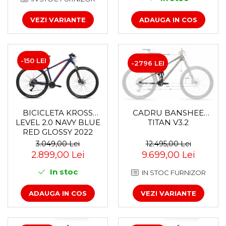
Accesorii roți
VEZI VARIANTE
ADAUGA IN COS
Roți față
Schimbătoare
Schimbătoare față
-150 LEI
Schimbătoare spate
-2796 LEI
Piese schimbătoare
Șei
Tije sa
CADRU BANSHEE
BICICLETA KROSS
Tije telescopice
TITAN V3.2
LEVEL 2.0 NAVY BLUE
Coliere tije șa
RED GLOSSY 2022
Manete tije telescopice
12.495,00 Lei
3.049,00 Lei
9.699,00 Lei
2.899,00 Lei
Piese tije sa
Tije fixe
In stoc
IN STOC FURNIZOR
Tubeless și soluții anti-pană
VEZI VARIANTE
ADAUGA IN COS
Amortizoare spate
Arcuri
Groupset