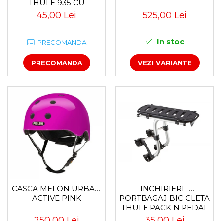
THULE 935 CU
PRINDERE PE
45,00 Lei
525,00 Lei
CARLIGUL DE
REMORCARE
In stoc
PRECOMANDA
PRECOMANDA
VEZI VARIANTE
CASCA MELON URBAN
INCHIRIERI -
ACTIVE PINK
PORTBAGAJ BICICLETA
THULE PACK N PEDAL
TOUR RACK
250,00 Lei
35,00 Lei