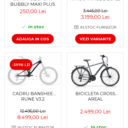
BUBBLY MAXI PLUS
Za conectare rapidă
CFS PRINDERE PE
250,00 Lei
3.445,00 Lei
Manete Schimbător, Frâna,
PORTBAGAJ - GRI-
3.199,00 Lei
Combo
MARO
In stoc
IN STOC FURNIZOR
Manete frână
Manete combo
ADAUGA IN COS
VEZI VARIANTE
Piese manete
Manete schimbător
Manșoane și ghidolină
Ghidolină
-3996 LEI
Accesorii
Manșoane
Pedale
CADRU BANSHEE
BICICLETA CROSS
Pinioane
RUNE V3.2
AREAL
Pipe
12.495,00 Lei
2.499,00 Lei
Roți
8.499,00 Lei
Roți spate
In stoc
Set roți
IN STOC FURNIZOR