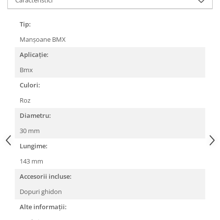
Lanțuri
Tip:
Za conectare rapidă
Manșoane BMX
Manete Schimbător, Frâna, Combo
Aplicație:
Manete frână
Manete combo
Bmx
Piese manete
Culori:
Manete schimbător
Roz
Manșoane și ghidolină
Diametru:
Ghidolină
30 mm
Accesorii
Lungime:
Manșoane
Pedale
143 mm
Pinioane
Accesorii incluse:
Pipe
Dopuri ghidon
Roți
Alte informații: