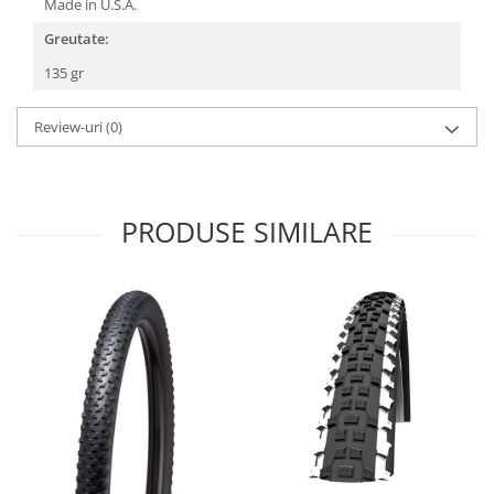
Roți spate
Made in U.S.A.
Set roți
Greutate:
Accesorii roți
135 gr
Roți față
Schimbătoare
Review-uri
(0)
Schimbătoare față
Schimbătoare spate
Piese schimbătoare
PRODUSE SIMILARE
Șei
Tije sa
Tije telescopice
Coliere tije șa
Manete tije telescopice
Piese tije sa
Tije fixe
Tubeless și soluții anti-pană
Amortizoare spate