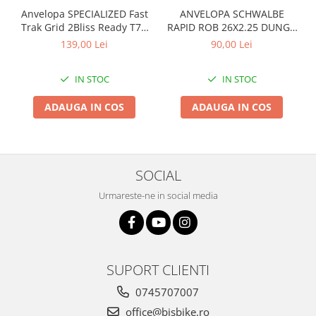
Anvelopa SPECIALIZED Fast
ANVELOPA SCHWALBE
Arcuri
Trak Grid 2Bliss Ready T7 -
RAPID ROB 26X2.25 DUNGA
Groupset
29x2.35 Black - Tubeless
ALBA
139,00 Lei
90,00 Lei
Pliabil
IN STOC
IN STOC
ADAUGA IN COS
ADAUGA IN COS
SOCIAL
Urmareste-ne in social media
SUPORT CLIENTI
0745707007
office@bisbike.ro