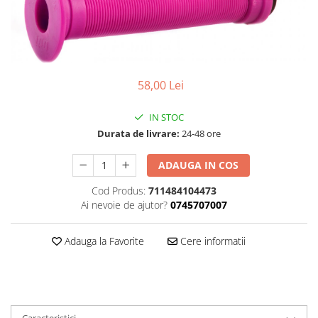
Accesorii
Diverse
Camere
Pompe
Încălțăminte
Cuvete (headset)
Produse întreținere
Frâne
Scaune copii
Frâne pe jantă
58,00 Lei
Scule și dispozitive
Discuri (rotoare)
Sisteme antifurt
IN STOC
Plăcuțe frână
Sonerii
Durata de livrare:
24-48 ore
Saboți
Suporți și portbagaje auto
Piese frâne
ADAUGA IN COS
Frâne pe disc
Cod Produs:
711484104473
Furci
Ai nevoie de ajutor?
0745707007
Furci fixe
Piese furci
Adauga la Favorite
Cere informatii
Furci cu suspensie
Ghidaje și întinzătoare lanț
Ghidoane și atașabile
Jante
Caracteristici