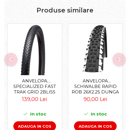
Accesorii roți
Produse similare
Roți față
Schimbătoare
Schimbătoare față
Schimbătoare spate
Piese schimbătoare
Șei
Tije sa
Tije telescopice
Coliere tije șa
ANVELOPA
ANVELOPA
Manete tije telescopice
SPECIALIZED FAST
SCHWALBE RAPID
Piese tije sa
TRAK GRID 2BLISS
ROB 26X2.25 DUNGA
Tije fixe
READY T7 - 29X2.35
ALBA
139,00 Lei
90,00 Lei
BLACK - TUBELESS
Tubeless și soluții anti-pană
PLIABIL
Amortizoare spate
In stoc
In stoc
Arcuri
ADAUGA IN COS
ADAUGA IN COS
Groupset