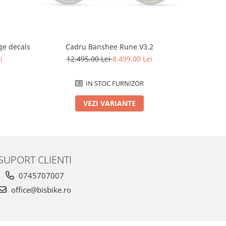
e decals
Cadru Banshee Rune V3.2
Cad
i
12.495,00 Lei
8.499,00 Lei
12.
IN STOC FURNIZOR
VEZI VARIANTE
SUPORT CLIENTI
0745707007
office@bisbike.ro