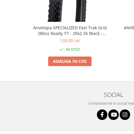
Roți spate
Set roți
Accesorii roți
Roți față
Anvelopa SPECIALIZED Fast Trak Grid
ANVE
Schimbătoare
2Bliss Ready T7 - 29x2.35 Black -
Tubeless Pliabil
139,00 Lei
Schimbătoare față
Schimbătoare spate
IN STOC
Piese schimbătoare
ADAUGA IN COS
Șei
Tije sa
Tije telescopice
Coliere tije șa
SOCIAL
Manete tije telescopice
Urmareste-ne in social me
Piese tije sa
Tije fixe
Tubeless și soluții anti-pană
Amortizoare spate