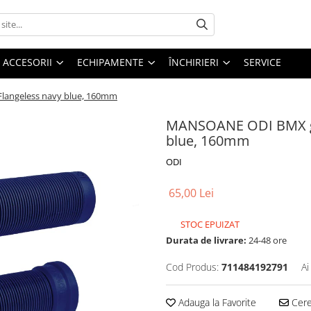
ACCESORII
ECHIPAMENTE
ÎNCHIRIERI
SERVICE
langeless navy blue, 160mm
MANSOANE ODI BMX gr
blue, 160mm
ODI
65,00 Lei
STOC EPUIZAT
Durata de livrare:
24-48 ore
Cod Produs:
711484192791
Ai
Adauga la Favorite
Cere 