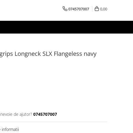
0745707007
0,00
ips Longneck SLX Flangeless navy
 nevoie de ajutor?
0745707007
informatii