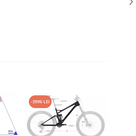
-3996 LEI
-2796 L