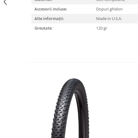
Lanțuri
Accesorii incluse:
Dopuri ghidon
Za conectare rapidă
Alte informații:
Made in U.S.A.
Manete Schimbător, Frâna, Combo
Greutate:
120 gr
Manete frână
Manete combo
Piese manete
Manete schimbător
Manșoane și ghidolină
Ghidolină
Accesorii
Manșoane
Pedale
Pinioane
Pipe
Roți