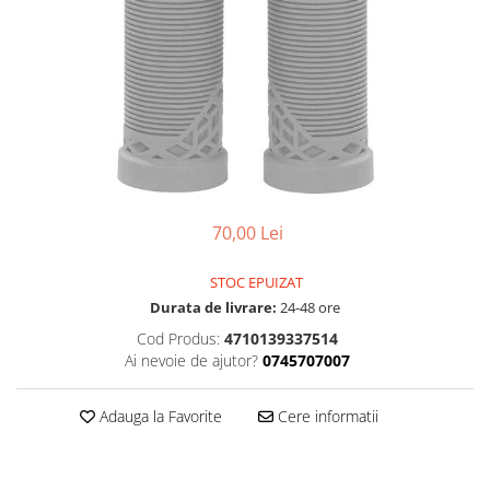
Accesorii
Diverse
Camere
Pompe
Încălțăminte
Cuvete (headset)
Produse întreținere
Frâne
Scaune copii
Frâne pe jantă
Scule și dispozitive
Discuri (rotoare)
Sisteme antifurt
Plăcuțe frână
Sonerii
Saboți
70,00 Lei
Suporți și portbagaje auto
Piese frâne
Frâne pe disc
STOC EPUIZAT
Furci
Durata de livrare:
24-48 ore
Furci fixe
Cod Produs:
4710139337514
Piese furci
Ai nevoie de ajutor?
0745707007
Furci cu suspensie
Ghidaje și întinzătoare lanț
Adauga la Favorite
Cere informatii
Ghidoane și atașabile
Jante