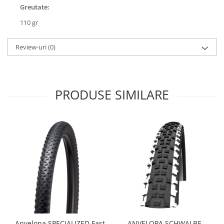
Roți spate
Greutate:
Set roți
110 gr
Accesorii roți
Roți față
Review-uri
(0)
Schimbătoare
Schimbătoare față
Schimbătoare spate
PRODUSE SIMILARE
Piese schimbătoare
Șei
Tije sa
Tije telescopice
Coliere tije șa
Manete tije telescopice
Piese tije sa
Tije fixe
Tubeless și soluții anti-pană
Amortizoare spate
Anvelopa SPECIALIZED Fast
ANVELOPA SCHWALBE