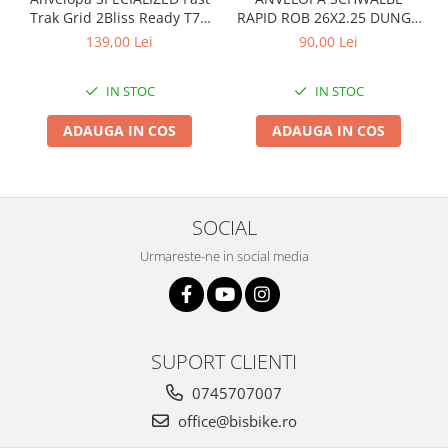
Trak Grid 2Bliss Ready T7 -
RAPID ROB 26X2.25 DUNGA
Arcuri
29x2.35 Black - Tubeless
ALBA
139,00 Lei
90,00 Lei
Groupset
Pliabil
IN STOC
IN STOC
ADAUGA IN COS
ADAUGA IN COS
SOCIAL
Urmareste-ne in social media
SUPORT CLIENTI
0745707007
office@bisbike.ro