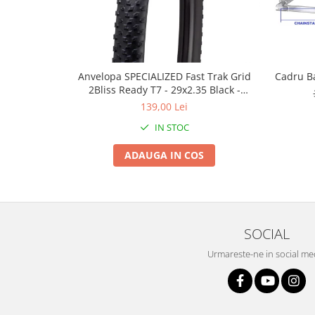
Roți spate
Set roți
Accesorii roți
Roți față
Schimbătoare
Anvelopa SPECIALIZED Fast Trak Grid
Cadru B
2Bliss Ready T7 - 29x2.35 Black -
Schimbătoare față
Tubeless Pliabil
139,00 Lei
Schimbătoare spate
IN STOC
Piese schimbătoare
Șei
ADAUGA IN COS
Tije sa
Tije telescopice
Coliere tije șa
SOCIAL
Manete tije telescopice
Piese tije sa
Urmareste-ne in social me
Tije fixe
Tubeless și soluții anti-pană
Amortizoare spate