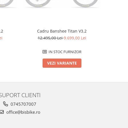
Cadru Banshee Titan V3.2
.2
Cadru Ban
12.495,00 Lei
9.699,00 Lei
ei
12.
IN STOC FURNIZOR
VEZI VARIANTE
SUPORT CLIENTI
0745707007
office@bisbike.ro