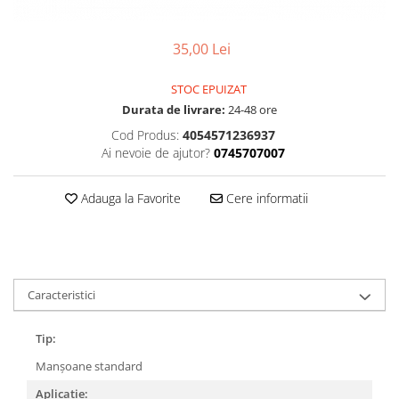
Accesorii
Diverse
Camere
Pompe
Încălțăminte
Cuvete (headset)
35,00 Lei
Produse întreținere
Frâne
Scaune copii
STOC EPUIZAT
Frâne pe jantă
Scule și dispozitive
Durata de livrare:
24-48 ore
Discuri (rotoare)
Sisteme antifurt
Cod Produs:
4054571236937
Plăcuțe frână
Ai nevoie de ajutor?
0745707007
Sonerii
Saboți
Suporți și portbagaje auto
Piese frâne
Adauga la Favorite
Cere informatii
Frâne pe disc
Furci
Furci fixe
Piese furci
Caracteristici
Furci cu suspensie
Ghidaje și întinzătoare lanț
Tip:
Ghidoane și atașabile
Manșoane standard
Jante
Aplicație: