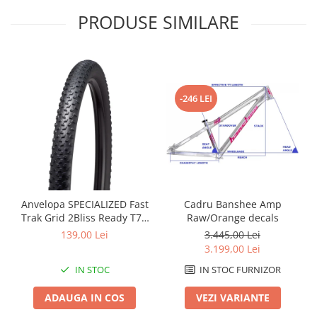
Roți spate
PRODUSE SIMILARE
Set roți
Accesorii roți
Roți față
Schimbătoare
Schimbătoare față
-246 LEI
Schimbătoare spate
Piese schimbătoare
Șei
Tije sa
Tije telescopice
Cadru Banshee Amp
Anvelopa SPECIALIZED Fast
Coliere tije șa
Raw/Orange decals
Trak Grid 2Bliss Ready T7 -
29x2.35 Black - Tubeless
Manete tije telescopice
3.445,00 Lei
139,00 Lei
Pliabil
3.199,00 Lei
Piese tije sa
Tije fixe
IN STOC FURNIZOR
IN STOC
Tubeless și soluții anti-pană
VEZI VARIANTE
ADAUGA IN COS
Amortizoare spate