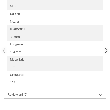
Lanțuri
MTB
Za conectare rapidă
Culori:
Manete Schimbător, Frâna, Combo
Negru
Manete frână
Diametru:
Manete combo
30 mm
Piese manete
Lungime:
Manete schimbător
134 mm
Manșoane și ghidolină
Material:
Ghidolină
TRP
Accesorii
Manșoane
Greutate:
Pedale
108 gr
Pinioane
Review-uri
(0)
Pipe
Roți