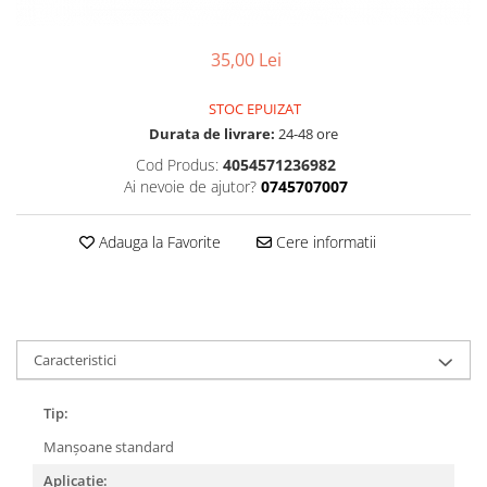
Accesorii
Diverse
Camere
Pompe
Încălțăminte
Cuvete (headset)
35,00 Lei
Produse întreținere
Frâne
Scaune copii
STOC EPUIZAT
Frâne pe jantă
Scule și dispozitive
Durata de livrare:
24-48 ore
Discuri (rotoare)
Sisteme antifurt
Cod Produs:
4054571236982
Plăcuțe frână
Ai nevoie de ajutor?
0745707007
Sonerii
Saboți
Suporți și portbagaje auto
Piese frâne
Adauga la Favorite
Cere informatii
Frâne pe disc
Furci
Furci fixe
Piese furci
Caracteristici
Furci cu suspensie
Ghidaje și întinzătoare lanț
Tip:
Ghidoane și atașabile
Manșoane standard
Jante
Aplicație: