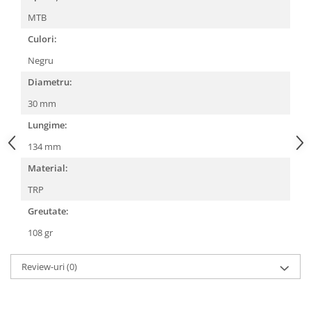
Lanțuri
MTB
Za conectare rapidă
Culori:
Manete Schimbător, Frâna, Combo
Negru
Manete frână
Diametru:
Manete combo
30 mm
Piese manete
Lungime:
Manete schimbător
134 mm
Manșoane și ghidolină
Material:
Ghidolină
TRP
Accesorii
Manșoane
Greutate:
Pedale
108 gr
Pinioane
Review-uri
(0)
Pipe
Roți