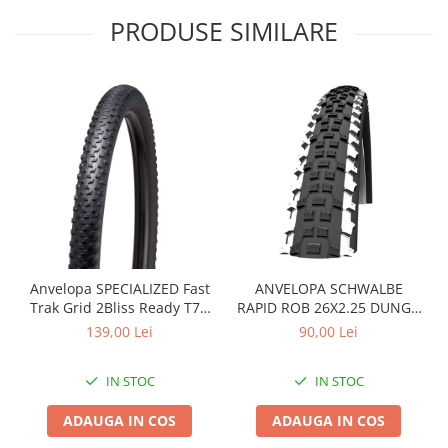
Roți spate
PRODUSE SIMILARE
Set roți
Accesorii roți
Roți față
Schimbătoare
Schimbătoare față
Schimbătoare spate
Piese schimbătoare
Șei
Tije sa
Tije telescopice
Anvelopa SPECIALIZED Fast
ANVELOPA SCHWALBE
Coliere tije șa
Trak Grid 2Bliss Ready T7 -
RAPID ROB 26X2.25 DUNGA
29x2.35 Black - Tubeless
ALBA
Manete tije telescopice
139,00 Lei
90,00 Lei
Pliabil
Piese tije sa
Tije fixe
IN STOC
IN STOC
Tubeless și soluții anti-pană
ADAUGA IN COS
ADAUGA IN COS
Amortizoare spate