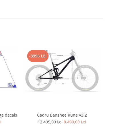
-3996 LEI
-2796 L
e decals
Cadru Banshee Rune V3.2
Cad
i
12.495,00 Lei
8.499,00 Lei
12.