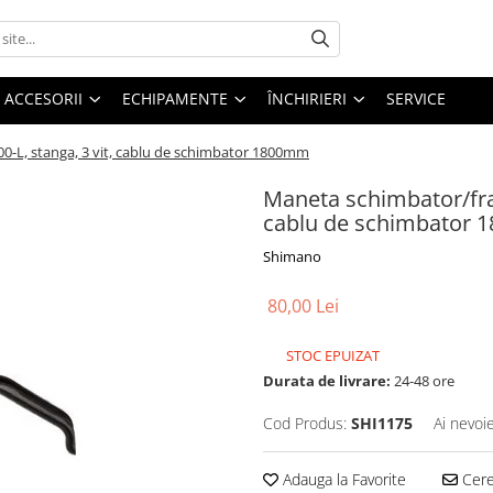
ACCESORII
ECHIPAMENTE
ÎNCHIRIERI
SERVICE
-L, stanga, 3 vit, cablu de schimbator 1800mm
Maneta schimbator/fra
cablu de schimbator
Shimano
80,00 Lei
STOC EPUIZAT
Durata de livrare:
24-48 ore
Cod Produs:
SHI1175
Ai nevoi
Adauga la Favorite
Cere 