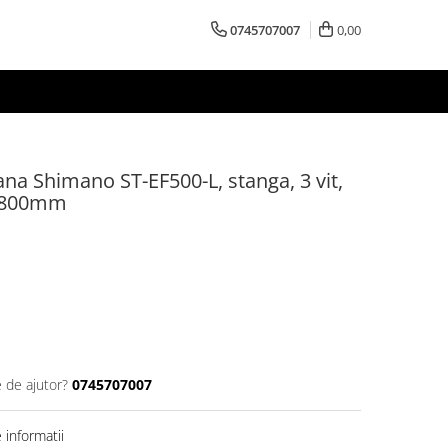
0745707007
0,00
na Shimano ST-EF500-L, stanga, 3 vit,
 1800mm
e de ajutor?
0745707007
informatii