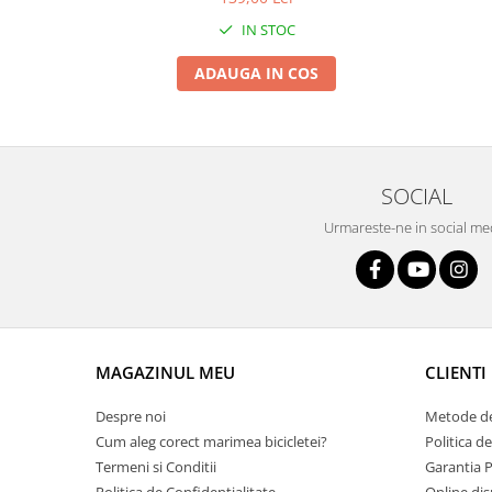
Roți spate
IN STOC
Set roți
Accesorii roți
ADAUGA IN COS
Roți față
Schimbătoare
Schimbătoare față
Schimbătoare spate
SOCIAL
Piese schimbătoare
Urmareste-ne in social me
Șei
Tije sa
Tije telescopice
Coliere tije șa
Manete tije telescopice
MAGAZINUL MEU
CLIENTI
Piese tije sa
Despre noi
Metode de
Tije fixe
Cum aleg corect marimea bicicletei?
Politica d
Tubeless și soluții anti-pană
Termeni si Conditii
Garantia 
Amortizoare spate