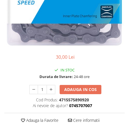
Accesorii
Diverse
Camere
Pompe
Încălțăminte
Cuvete (headset)
Produse întreținere
Frâne
Scaune copii
Frâne pe jantă
Scule și dispozitive
Discuri (rotoare)
Sisteme antifurt
Plăcuțe frână
Sonerii
Saboți
30,00 Lei
Suporți și portbagaje auto
Piese frâne
IN STOC
Frâne pe disc
Durata de livrare:
24-48 ore
Furci
Furci fixe
ADAUGA IN COS
Piese furci
Cod Produs:
4715575890920
Furci cu suspensie
Ai nevoie de ajutor?
0745707007
Ghidaje și întinzătoare lanț
Ghidoane și atașabile
Adauga la Favorite
Cere informatii
Jante