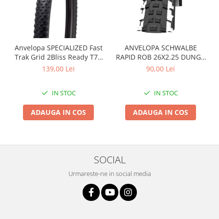
Arcuri
Groupset
Anvelopa SPECIALIZED Fast
ANVELOPA SCHWALBE
Trak Grid 2Bliss Ready T7 -
RAPID ROB 26X2.25 DUNGA
29x2.35 Black - Tubeless
ALBA
139,00 Lei
90,00 Lei
Pliabil
IN STOC
IN STOC
ADAUGA IN COS
ADAUGA IN COS
SOCIAL
Urmareste-ne in social media