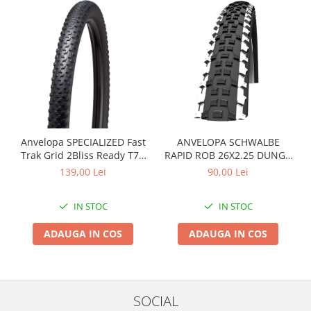
Arcuri
Groupset
Anvelopa SPECIALIZED Fast
ANVELOPA SCHWALBE
Trak Grid 2Bliss Ready T7 -
RAPID ROB 26X2.25 DUNGA
29x2.35 Black - Tubeless
ALBA
139,00 Lei
90,00 Lei
Pliabil
IN STOC
IN STOC
ADAUGA IN COS
ADAUGA IN COS
SOCIAL