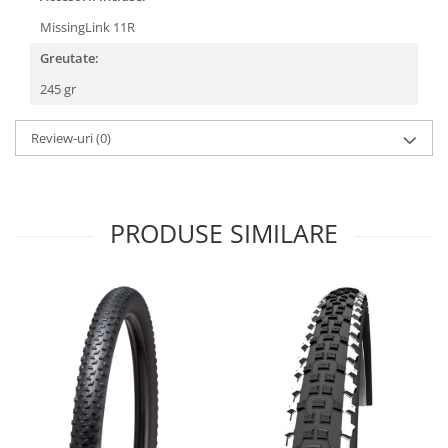
Roți spate
MissingLink 11R
Set roți
Accesorii roți
Greutate:
Roți față
245 gr
Schimbătoare
Schimbătoare față
Review-uri
(0)
Schimbătoare spate
Piese schimbătoare
Șei
PRODUSE SIMILARE
Tije sa
Tije telescopice
Coliere tije șa
Manete tije telescopice
Piese tije sa
Tije fixe
Tubeless și soluții anti-pană
Amortizoare spate