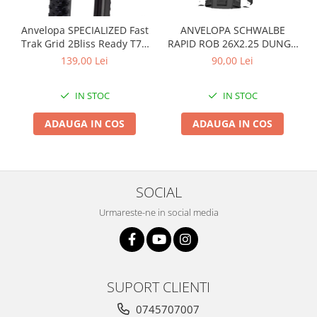
Arcuri
Anvelopa SPECIALIZED Fast
ANVELOPA SCHWALBE
Groupset
Trak Grid 2Bliss Ready T7 -
RAPID ROB 26X2.25 DUNGA
29x2.35 Black - Tubeless
ALBA
139,00 Lei
90,00 Lei
Pliabil
IN STOC
IN STOC
ADAUGA IN COS
ADAUGA IN COS
SOCIAL
Urmareste-ne in social media
SUPORT CLIENTI
0745707007