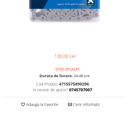
Accesorii
Diverse
Camere
Pompe
Încălțăminte
Cuvete (headset)
Produse întreținere
Frâne
Scaune copii
Frâne pe jantă
Scule și dispozitive
Discuri (rotoare)
Sisteme antifurt
Plăcuțe frână
Sonerii
Saboți
130,00 Lei
Suporți și portbagaje auto
Piese frâne
STOC EPUIZAT
Frâne pe disc
Durata de livrare:
24-48 ore
Furci
Cod Produs:
4715575890296
Furci fixe
Ai nevoie de ajutor?
0745707007
Piese furci
Furci cu suspensie
Adauga la Favorite
Cere informatii
Ghidaje și întinzătoare lanț
Ghidoane și atașabile
Jante