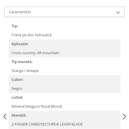
Lanțuri
Caracteristici
Za conectare rapidă
Manete Schimbător, Frâna, Combo
Tip:
Manete frână
Frână pe disc hidraulică
Manete combo
Aplicație:
Piese manete
Cross country, All-mountain
Manete schimbător
Tip manetă:
Manșoane și ghidolină
Stanga / dreapa
Ghidolină
Accesorii
Culori:
Manșoane
Negru
Pedale
Lichid:
Pinioane
Mineral (Magura Royal Blood)
Pipe
Manetă:
Roți
2-FINGER CARBOTECTURE® LEVER BLADE