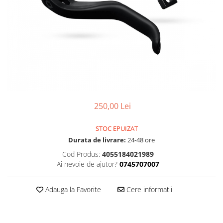
Accesorii
Diverse
Camere
Pompe
Încălțăminte
Cuvete (headset)
Produse întreținere
Frâne
Scaune copii
Frâne pe jantă
Scule și dispozitive
Discuri (rotoare)
Sisteme antifurt
Plăcuțe frână
Sonerii
Saboți
250,00 Lei
Suporți și portbagaje auto
Piese frâne
Frâne pe disc
STOC EPUIZAT
Furci
Durata de livrare:
24-48 ore
Furci fixe
Cod Produs:
4055184021989
Piese furci
Ai nevoie de ajutor?
0745707007
Furci cu suspensie
Ghidaje și întinzătoare lanț
Adauga la Favorite
Cere informatii
Ghidoane și atașabile
Jante