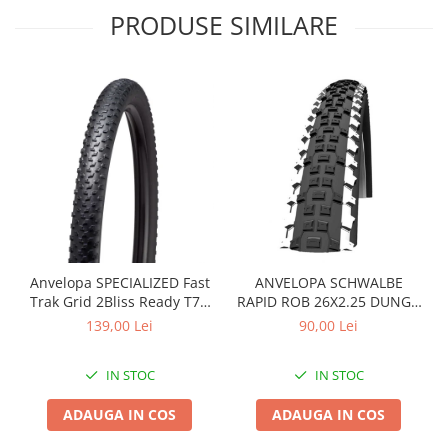
PRODUSE SIMILARE
Arcuri
Groupset
Anvelopa SPECIALIZED Fast
ANVELOPA SCHWALBE
Trak Grid 2Bliss Ready T7 -
RAPID ROB 26X2.25 DUNGA
29x2.35 Black - Tubeless
ALBA
139,00 Lei
90,00 Lei
Pliabil
IN STOC
IN STOC
ADAUGA IN COS
ADAUGA IN COS