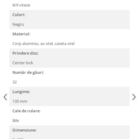
8/9 viteze
Lanțuri
Culori:
Za conectare rapidă
Negru
Manete Schimbător, Frâna, Combo
Material:
Manete frână
Manete combo
Corp aluminiu, ax otel, caseta otel
Piese manete
Prindere disc:
Manete schimbător
Center lock
Manșoane și ghidolină
Număr de găuri:
Ghidolină
32
Accesorii
Lungime:
Manșoane
Pedale
135 mm
Pinioane
Cale de rulare:
Pipe
Bile
Roți
Dimensiune: