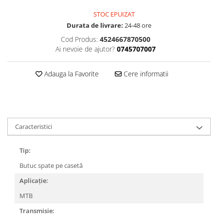
Accesorii
Diverse
Camere
Pompe
STOC EPUIZAT
Încălțăminte
Durata de livrare:
24-48 ore
Cuvete (headset)
Produse întreținere
Cod Produs:
4524667870500
Frâne
Scaune copii
Ai nevoie de ajutor?
0745707007
Frâne pe jantă
Scule și dispozitive
Discuri (rotoare)
Sisteme antifurt
Adauga la Favorite
Cere informatii
Plăcuțe frână
Sonerii
Saboți
Suporți și portbagaje auto
Piese frâne
Frâne pe disc
Caracteristici
Furci
Furci fixe
Tip:
Piese furci
Butuc spate pe casetă
Furci cu suspensie
Aplicație:
Ghidaje și întinzătoare lanț
MTB
Ghidoane și atașabile
Transmisie:
Jante