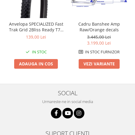
Arcuri
Groupset
Cadru Banshee Amp
Anvelopa SPECIALIZED Fast
Raw/Orange decals
Trak Grid 2Bliss Ready T7 -
29x2.35 Black - Tubeless
3.445,00 Lei
139,00 Lei
Pliabil
3.199,00 Lei
IN STOC FURNIZOR
IN STOC
VEZI VARIANTE
ADAUGA IN COS
SOCIAL
Urmareste-ne in social media
SUPORT CLIENTI