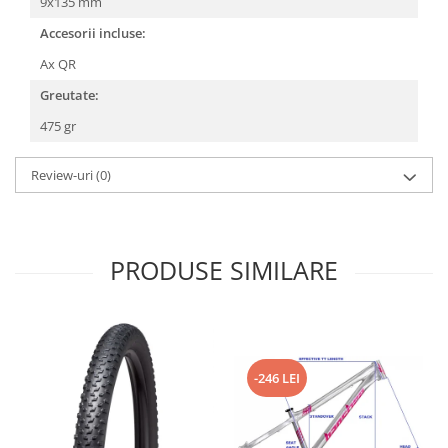
Roți spate
9x135 mm
Set roți
Accesorii incluse:
Accesorii roți
Ax QR
Roți față
Greutate:
Schimbătoare
475 gr
Schimbătoare față
Schimbătoare spate
Review-uri
(0)
Piese schimbătoare
Șei
Tije sa
PRODUSE SIMILARE
Tije telescopice
Coliere tije șa
Manete tije telescopice
Piese tije sa
-246 LEI
Tije fixe
Tubeless și soluții anti-pană
Amortizoare spate