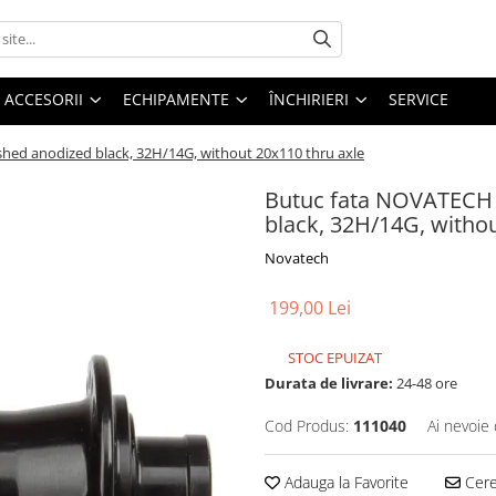
ACCESORII
ECHIPAMENTE
ÎNCHIRIERI
SERVICE
ed anodized black, 32H/14G, without 20x110 thru axle
Butuc fata NOVATECH 
black, 32H/14G, withou
Novatech
199,00 Lei
STOC EPUIZAT
Durata de livrare:
24-48 ore
Cod Produs:
111040
Ai nevoie 
Adauga la Favorite
Cere 