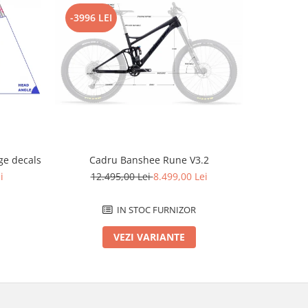
-3996 LEI
-2796 L
e decals
Cadru Banshee Rune V3.2
Cad
i
12.495,00 Lei
8.499,00 Lei
12.
IN STOC FURNIZOR
VEZI VARIANTE