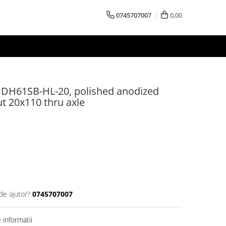
0745707007
0,00
DH61SB-HL-20, polished anodized
t 20x110 thru axle
de ajutor?
0745707007
informatii