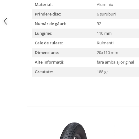
Material:
Aluminiu
Lanțuri
Prindere disc:
6 suruburi
Za conectare rapidă
Număr de găuri:
32
Manete Schimbător, Frâna, Combo
Lungime:
110 mm
Manete frână
Cale de rulare:
Rulmenti
Manete combo
Piese manete
Dimensiune:
20x110 mm
Manete schimbător
Alte informații:
fara ambalaj original
Manșoane și ghidolină
Greutate:
188 gr
Ghidolină
Accesorii
Manșoane
Pedale
Pinioane
Pipe
Roți