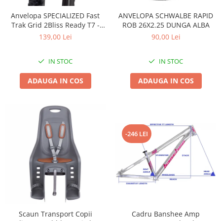
Accesorii
Diverse
Camere
Pompe
Încălțăminte
Anvelopa SPECIALIZED Fast
ANVELOPA SCHWALBE RAPID
Trak Grid 2Bliss Ready T7 -
ROB 26X2.25 DUNGA ALBA
Cuvete (headset)
Produse întreținere
29x2.35 Black - Tubeless
139,00 Lei
90,00 Lei
Frâne
Scaune copii
Pliabil
Frâne pe jantă
Scule și dispozitive
IN STOC
IN STOC
Discuri (rotoare)
Sisteme antifurt
ADAUGA IN COS
ADAUGA IN COS
Plăcuțe frână
Sonerii
Saboți
Suporți și portbagaje auto
Piese frâne
Frâne pe disc
Furci
-246 LEI
Furci fixe
Piese furci
Furci cu suspensie
Ghidaje și întinzătoare lanț
Ghidoane și atașabile
Scaun Transport Copii
Cadru Banshee Amp
Jante