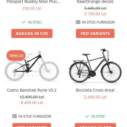
Polisport Bubbly Maxi Plus
Raw/Orange decals
CFS PRINDERE pe PORTBAGAJ
Lanțuri
250,00 Lei
3.445,00 Lei
- Gri-Maro
3.199,00 Lei
Za conectare rapidă
IN STOC
IN STOC FURNIZOR
Manete Schimbător, Frâna, Combo
Manete frână
ADAUGA IN COS
VEZI VARIANTE
Manete combo
Piese manete
Manete schimbător
-3996 LEI
Manșoane și ghidolină
Ghidolină
Accesorii
Manșoane
Cadru Banshee Rune V3.2
Bicicleta Cross Areal
Pedale
12.495,00 Lei
2.499,00 Lei
Pinioane
8.499,00 Lei
Pipe
IN STOC FURNIZOR
IN STOC
Roți