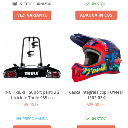
IN STOC FURNIZOR
IN STOC
VEZI VARIANTE
ADAUGA IN COS
INCHIRIERI - Suport pentru 2
Casca integrala copii O'Neal
biciclete Thule 935 cu
1SRS REX
prindere pe carligul de
45,00 Lei
525,00 Lei
remorcare
PRECOMANDA
IN STOC