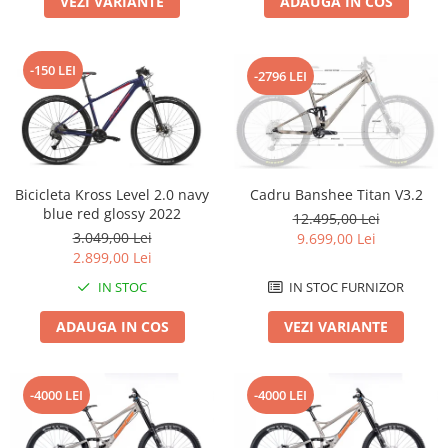
VEZI VARIANTE
ADAUGA IN COS
Roți spate
Set roți
Accesorii roți
-150 LEI
-2796 LEI
Roți față
Schimbătoare
Schimbătoare față
Schimbătoare spate
Piese schimbătoare
Bicicleta Kross Level 2.0 navy
Cadru Banshee Titan V3.2
blue red glossy 2022
Șei
12.495,00 Lei
3.049,00 Lei
9.699,00 Lei
Tije sa
2.899,00 Lei
Tije telescopice
IN STOC
IN STOC FURNIZOR
Coliere tije șa
ADAUGA IN COS
VEZI VARIANTE
Manete tije telescopice
Piese tije sa
Tije fixe
-4000 LEI
-4000 LEI
Tubeless și soluții anti-pană
Amortizoare spate