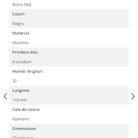
Butuc față
Lanțuri
Culori:
Za conectare rapidă
Negru
Manete Schimbător, Frâna, Combo
Material:
Manete frână
Aluminiu
Manete combo
Piese manete
Prindere disc:
Manete schimbător
6 suruburi
Manșoane și ghidolină
Număr de găuri:
Ghidolină
32
Accesorii
Lungime:
Manșoane
110 mm
Pedale
Cale de rulare:
Pinioane
Rulmenti
Pipe
Dimensiune:
Roți
20x110 mm