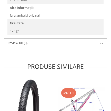
Roți spate
Set roți
Alte informații:
Accesorii roți
fara ambalaj original
Roți față
Greutate:
Schimbătoare
172 gr
Schimbătoare față
Schimbătoare spate
Review-uri
(0)
Piese schimbătoare
Șei
Tije sa
PRODUSE SIMILARE
Tije telescopice
Coliere tije șa
Manete tije telescopice
Piese tije sa
-246 LEI
Tije fixe
Tubeless și soluții anti-pană
Amortizoare spate