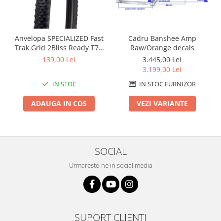
Arcuri
Groupset
Cadru Banshee Amp
Anvelopa SPECIALIZED Fast
Raw/Orange decals
Trak Grid 2Bliss Ready T7 -
29x2.35 Black - Tubeless
3.445,00 Lei
139,00 Lei
Pliabil
3.199,00 Lei
IN STOC FURNIZOR
IN STOC
VEZI VARIANTE
ADAUGA IN COS
SOCIAL
Urmareste-ne in social media
SUPORT CLIENTI