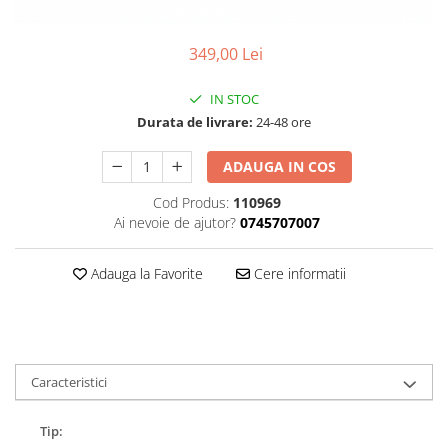
Accesorii
Diverse
Camere
Pompe
Încălțăminte
349,00 Lei
Cuvete (headset)
Produse întreținere
Frâne
Scaune copii
IN STOC
Frâne pe jantă
Scule și dispozitive
Durata de livrare:
24-48 ore
Discuri (rotoare)
Sisteme antifurt
ADAUGA IN COS
Plăcuțe frână
Sonerii
Saboți
Cod Produs:
110969
Suporți și portbagaje auto
Piese frâne
Ai nevoie de ajutor?
0745707007
Frâne pe disc
Furci
Adauga la Favorite
Cere informatii
Furci fixe
Piese furci
Furci cu suspensie
Ghidaje și întinzătoare lanț
Caracteristici
Ghidoane și atașabile
Tip:
Jante