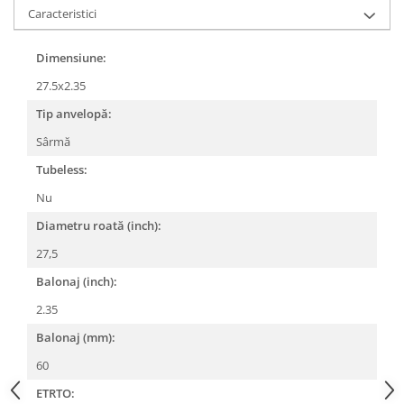
Caracteristici
Lanțuri
Za conectare rapidă
Dimensiune:
Manete Schimbător, Frâna, Combo
27.5x2.35
Manete frână
Tip anvelopă:
Manete combo
Sârmă
Piese manete
Tubeless:
Manete schimbător
Manșoane și ghidolină
Nu
Ghidolină
Diametru roată (inch):
Accesorii
27,5
Manșoane
Balonaj (inch):
Pedale
2.35
Pinioane
Balonaj (mm):
Pipe
60
Roți
ETRTO: