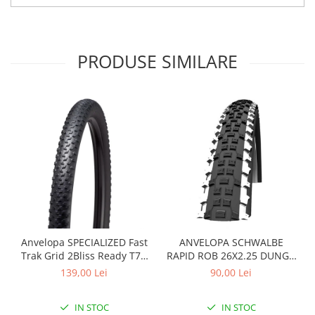
Arcuri
Groupset
PRODUSE SIMILARE
Anvelopa SPECIALIZED Fast
ANVELOPA SCHWALBE
Trak Grid 2Bliss Ready T7 -
RAPID ROB 26X2.25 DUNGA
29x2.35 Black - Tubeless
ALBA
139,00 Lei
90,00 Lei
Pliabil
IN STOC
IN STOC