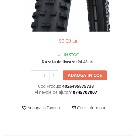
Accesorii
Diverse
Camere
Pompe
Încălțăminte
Cuvete (headset)
Produse întreținere
Frâne
Scaune copii
Frâne pe jantă
Scule și dispozitive
99,00 Lei
Discuri (rotoare)
Sisteme antifurt
Plăcuțe frână
IN STOC
Sonerii
Saboți
Durata de livrare:
24-48 ore
Suporți și portbagaje auto
Piese frâne
Frâne pe disc
ADAUGA IN COS
Furci
Cod Produs:
4026495875738
Furci fixe
Ai nevoie de ajutor?
0745707007
Piese furci
Furci cu suspensie
Adauga la Favorite
Cere informatii
Ghidaje și întinzătoare lanț
Ghidoane și atașabile
Jante