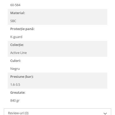
Roți spate
60-584
Set roți
Material:
Accesorii roți
Roți față
SBC
Schimbătoare
Protecție pană:
Schimbătoare față
K-guard
Schimbătoare spate
Colecție:
Piese schimbătoare
Active Line
Șei
Culori:
Tije sa
Negru
Tije telescopice
Presiune (bar):
Coliere tije șa
Manete tije telescopice
1.6-3.5
Piese tije sa
Greutate:
Tije fixe
840 gr
Tubeless și soluții anti-pană
Amortizoare spate
Review-uri
(0)