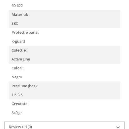
Roți spate
60-622
Set roți
Material:
Accesorii roți
Roți față
SBC
Schimbătoare
Protecție pană:
Schimbătoare față
K-guard
Schimbătoare spate
Colecție:
Piese schimbătoare
Active Line
Șei
Culori:
Tije sa
Negru
Tije telescopice
Presiune (bar):
Coliere tije șa
Manete tije telescopice
1.6-3.5
Piese tije sa
Greutate:
Tije fixe
840 gr
Tubeless și soluții anti-pană
Amortizoare spate
Review-uri
(0)