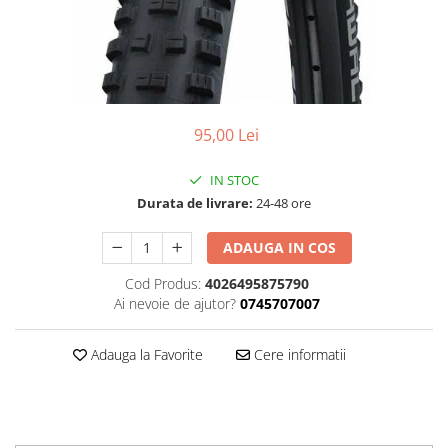
Accesorii
Diverse
Camere
Pompe
Încălțăminte
Cuvete (headset)
Produse întreținere
Frâne
Scaune copii
Frâne pe jantă
Scule și dispozitive
95,00 Lei
Discuri (rotoare)
Sisteme antifurt
Plăcuțe frână
IN STOC
Sonerii
Saboți
Durata de livrare:
24-48 ore
Suporți și portbagaje auto
Piese frâne
Frâne pe disc
ADAUGA IN COS
Furci
Cod Produs:
4026495875790
Furci fixe
Ai nevoie de ajutor?
0745707007
Piese furci
Furci cu suspensie
Adauga la Favorite
Cere informatii
Ghidaje și întinzătoare lanț
Ghidoane și atașabile
Jante