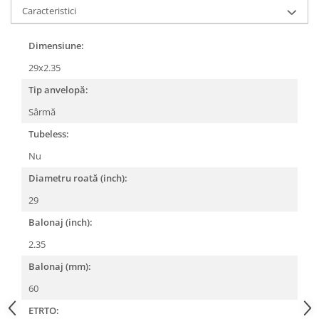
Caracteristici
Lanțuri
Za conectare rapidă
Dimensiune:
Manete Schimbător, Frâna, Combo
29x2.35
Manete frână
Tip anvelopă:
Manete combo
Sârmă
Piese manete
Tubeless:
Manete schimbător
Manșoane și ghidolină
Nu
Ghidolină
Diametru roată (inch):
Accesorii
29
Manșoane
Balonaj (inch):
Pedale
2.35
Pinioane
Balonaj (mm):
Pipe
60
Roți
ETRTO: