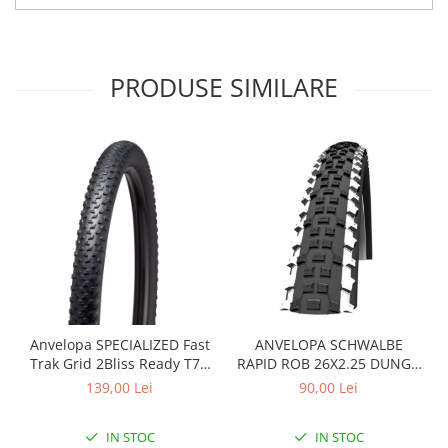
Arcuri
Groupset
PRODUSE SIMILARE
Anvelopa SPECIALIZED Fast
ANVELOPA SCHWALBE
Trak Grid 2Bliss Ready T7 -
RAPID ROB 26X2.25 DUNGA
29x2.35 Black - Tubeless
ALBA
139,00 Lei
90,00 Lei
Pliabil
IN STOC
IN STOC