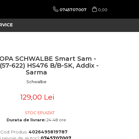
0745707007
0,00
RVICE
OPA SCHWALBE Smart Sam -
 (57-622) HS476 B/B-SK, Addix -
Sarma
Schwalbe
129,00 Lei
STOC EPUIZAT
Durata de livrare:
24-48 ore
Cod Produs:
4026495819787
i nevoie de ajutor?
0745707007