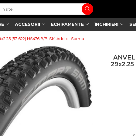
SE
ACCESORII
ECHIPAMENTE
ÎNCHIRIERI
SE
25 (57-622) HS476 B/B-SK, Addix - Sarma
ANVEL
29x2.25
A