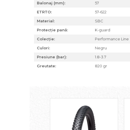
Balonaj (mm):
57
Za conectare rapidă
ETRTO:
57-622
Manete Schimbător, Frâna,
Combo
Material:
SBC
Manete frână
Protecție pană:
K-guard
Manete combo
Colecție:
Performance Line
Piese manete
Culori:
Negru
Manete schimbător
Manșoane și ghidolină
Presiune (bar):
1.8-3.7
Ghidolină
Greutate:
820 gr
Accesorii
Manșoane
Pedale
Pinioane
Pipe
Roți
Roți spate
Set roți