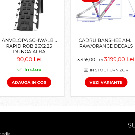
CADRU BANSHEE AMP
ANVELOPA SCHWALBE
RAW/ORANGE DECALS
RAPID ROB 26X2.25
DUNGA ALBA
3.199,00 Lei
90,00 Lei
3.445,00 Lei
In stoc
IN STOC FURNIZOR
VEZI VARIANTE
ADAUGA IN COS
SU
media