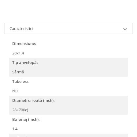
Lanțuri
Za conectare rapidă
Manete Schimbător, Frâna, Combo
Caracteristici
Manete frână
Manete combo
Dimensiune:
Piese manete
28x1.4
Manete schimbător
Tip anvelopă:
Manșoane și ghidolină
Sârmă
Ghidolină
Tubeless:
Accesorii
Nu
Manșoane
Pedale
Diametru roată (inch):
Pinioane
28 (700c)
Pipe
Balonaj (inch):
Roți
1.4