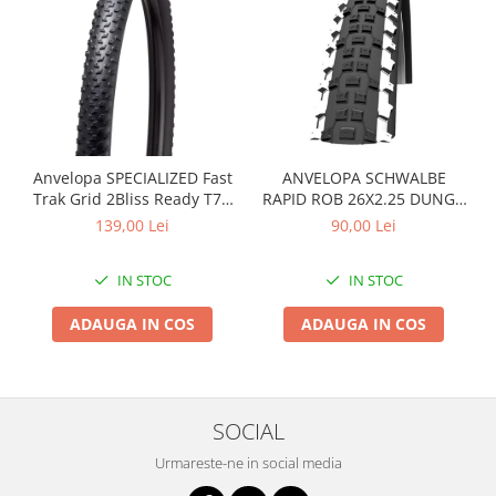
Anvelopa SPECIALIZED Fast
ANVELOPA SCHWALBE
Trak Grid 2Bliss Ready T7 -
RAPID ROB 26X2.25 DUNGA
29x2.35 Black - Tubeless
ALBA
139,00 Lei
90,00 Lei
Pliabil
IN STOC
IN STOC
ADAUGA IN COS
ADAUGA IN COS
SOCIAL
Urmareste-ne in social media