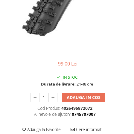
Accesorii
Diverse
Camere
Pompe
Încălțăminte
Cuvete (headset)
Produse întreținere
Frâne
Scaune copii
Frâne pe jantă
Scule și dispozitive
Discuri (rotoare)
Sisteme antifurt
Plăcuțe frână
Sonerii
Saboți
99,00 Lei
Suporți și portbagaje auto
Piese frâne
Frâne pe disc
IN STOC
Furci
Durata de livrare:
24-48 ore
Furci fixe
ADAUGA IN COS
Piese furci
Furci cu suspensie
Cod Produs:
4026495872072
Ghidaje și întinzătoare lanț
Ai nevoie de ajutor?
0745707007
Ghidoane și atașabile
Adauga la Favorite
Cere informatii
Jante