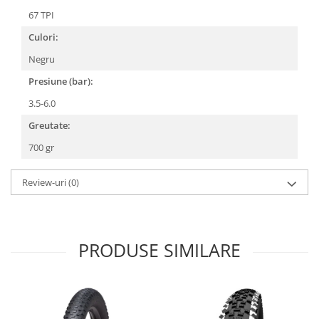
Arcuri
67 TPI
Groupset
Culori:
Negru
Presiune (bar):
3.5-6.0
Greutate:
700 gr
Review-uri
(0)
PRODUSE SIMILARE