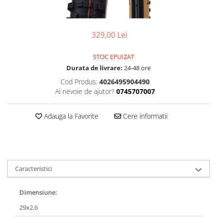
Accesorii
Diverse
Camere
Pompe
Încălțăminte
Cuvete (headset)
Produse întreținere
329,00 Lei
Frâne
Scaune copii
Frâne pe jantă
STOC EPUIZAT
Scule și dispozitive
Durata de livrare:
24-48 ore
Discuri (rotoare)
Sisteme antifurt
Plăcuțe frână
Cod Produs:
4026495904490
Sonerii
Ai nevoie de ajutor?
0745707007
Saboți
Suporți și portbagaje auto
Piese frâne
Adauga la Favorite
Cere informatii
Frâne pe disc
Furci
Furci fixe
Piese furci
Caracteristici
Furci cu suspensie
Ghidaje și întinzătoare lanț
Dimensiune:
Ghidoane și atașabile
29x2.6
Jante