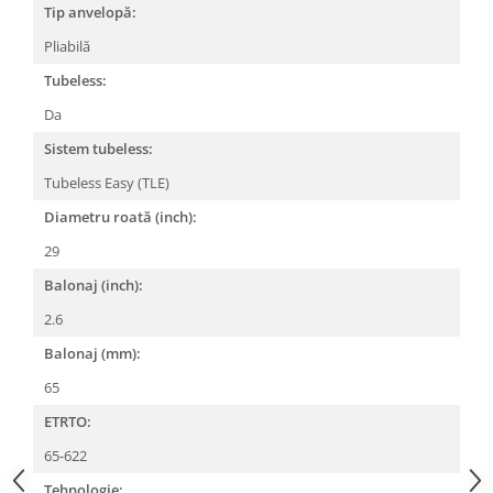
Tip anvelopă:
Lanțuri
Pliabilă
Za conectare rapidă
Tubeless:
Manete Schimbător, Frâna, Combo
Da
Manete frână
Sistem tubeless:
Manete combo
Piese manete
Tubeless Easy (TLE)
Manete schimbător
Diametru roată (inch):
Manșoane și ghidolină
29
Ghidolină
Balonaj (inch):
Accesorii
2.6
Manșoane
Balonaj (mm):
Pedale
65
Pinioane
ETRTO:
Pipe
65-622
Roți
Tehnologie: