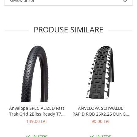
Review-uri
(0)
Arcuri
Groupset
PRODUSE SIMILARE
Anvelopa SPECIALIZED Fast
ANVELOPA SCHWALBE
Trak Grid 2Bliss Ready T7 -
RAPID ROB 26X2.25 DUNGA
29x2.35 Black - Tubeless
ALBA
139,00 Lei
90,00 Lei
Pliabil
IN STOC
IN STOC