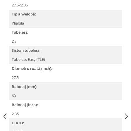
27.5x2.35
Lanțuri
Tip anvelopă:
Za conectare rapidă
Pliabilă
Manete Schimbător, Frâna, Combo
Tubeless:
Manete frână
Manete combo
Da
Piese manete
Sistem tubeless:
Manete schimbător
Tubeless Easy (TLE)
Manșoane și ghidolină
Diametru roată (inch):
Ghidolină
27,5
Accesorii
Balonaj (mm):
Manșoane
Pedale
60
Pinioane
Balonaj (inch):
Pipe
2.35
Roți
ETRTO: