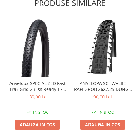
PRODUSE SIMILARE
Arcuri
Groupset
Anvelopa SPECIALIZED Fast
ANVELOPA SCHWALBE
Trak Grid 2Bliss Ready T7 -
RAPID ROB 26X2.25 DUNGA
29x2.35 Black - Tubeless
ALBA
139,00 Lei
90,00 Lei
Pliabil
IN STOC
IN STOC
ADAUGA IN COS
ADAUGA IN COS