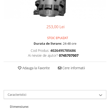
Accesorii
Diverse
Camere
Pompe
Încălțăminte
Cuvete (headset)
Produse întreținere
Frâne
Scaune copii
253,00 Lei
Frâne pe jantă
Scule și dispozitive
Discuri (rotoare)
Sisteme antifurt
STOC EPUIZAT
Plăcuțe frână
Durata de livrare:
24-48 ore
Sonerii
Saboți
Cod Produs:
4026495785686
Suporți și portbagaje auto
Piese frâne
Ai nevoie de ajutor?
0745707007
Frâne pe disc
Furci
Adauga la Favorite
Cere informatii
Furci fixe
Piese furci
Furci cu suspensie
Ghidaje și întinzătoare lanț
Caracteristici
Ghidoane și atașabile
Dimensiune:
Jante