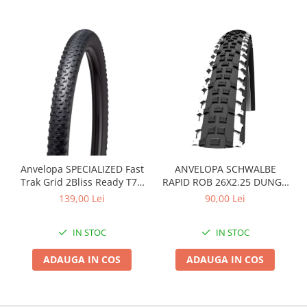
Arcuri
Groupset
Anvelopa SPECIALIZED Fast
ANVELOPA SCHWALBE
Trak Grid 2Bliss Ready T7 -
RAPID ROB 26X2.25 DUNGA
29x2.35 Black - Tubeless
ALBA
139,00 Lei
90,00 Lei
Pliabil
IN STOC
IN STOC
ADAUGA IN COS
ADAUGA IN COS