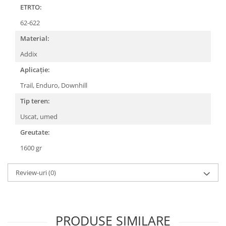
Roți spate
ETRTO:
Set roți
62-622
Accesorii roți
Material:
Roți față
Schimbătoare
Addix
Schimbătoare față
Aplicație:
Schimbătoare spate
Trail, Enduro, Downhill
Piese schimbătoare
Tip teren:
Șei
Uscat, umed
Tije sa
Greutate:
Tije telescopice
1600 gr
Coliere tije șa
Manete tije telescopice
Review-uri
(0)
Piese tije sa
Tije fixe
Tubeless și soluții anti-pană
PRODUSE SIMILARE
Amortizoare spate