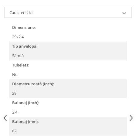
Lanțuri
Caracteristici
Za conectare rapidă
Manete Schimbător, Frâna, Combo
Dimensiune:
Manete frână
29x2.4
Manete combo
Tip anvelopă:
Piese manete
Sârmă
Manete schimbător
Tubeless:
Manșoane și ghidolină
Nu
Ghidolină
Accesorii
Diametru roată (inch):
Manșoane
29
Pedale
Balonaj (inch):
Pinioane
2.4
Pipe
Balonaj (mm):
Roți
62