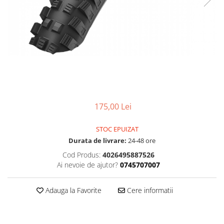
Accesorii
Diverse
Camere
Pompe
Încălțăminte
Cuvete (headset)
Produse întreținere
Frâne
Scaune copii
Frâne pe jantă
Scule și dispozitive
Discuri (rotoare)
Sisteme antifurt
Plăcuțe frână
Sonerii
Saboți
175,00 Lei
Suporți și portbagaje auto
Piese frâne
Frâne pe disc
STOC EPUIZAT
Furci
Durata de livrare:
24-48 ore
Furci fixe
Cod Produs:
4026495887526
Piese furci
Ai nevoie de ajutor?
0745707007
Furci cu suspensie
Ghidaje și întinzătoare lanț
Adauga la Favorite
Cere informatii
Ghidoane și atașabile
Jante