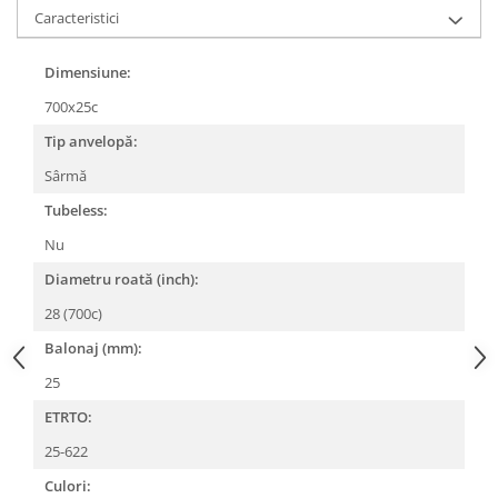
Caracteristici
Lanțuri
Za conectare rapidă
Dimensiune:
Manete Schimbător, Frâna, Combo
700x25c
Manete frână
Tip anvelopă:
Manete combo
Sârmă
Piese manete
Tubeless:
Manete schimbător
Manșoane și ghidolină
Nu
Ghidolină
Diametru roată (inch):
Accesorii
28 (700c)
Manșoane
Balonaj (mm):
Pedale
25
Pinioane
ETRTO:
Pipe
25-622
Roți
Culori: