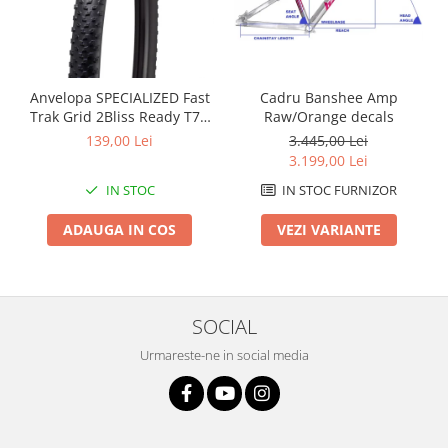
Arcuri
Groupset
Cadru Banshee Amp
Anvelopa SPECIALIZED Fast
Raw/Orange decals
Trak Grid 2Bliss Ready T7 -
29x2.35 Black - Tubeless
3.445,00 Lei
139,00 Lei
Pliabil
3.199,00 Lei
IN STOC FURNIZOR
IN STOC
VEZI VARIANTE
ADAUGA IN COS
SOCIAL
Urmareste-ne in social media