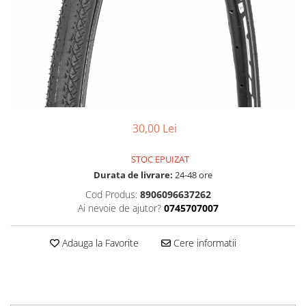
Accesorii
Diverse
Camere
Pompe
Încălțăminte
Cuvete (headset)
Produse întreținere
Frâne
Scaune copii
Frâne pe jantă
Scule și dispozitive
Discuri (rotoare)
Sisteme antifurt
Plăcuțe frână
Sonerii
30,00 Lei
Saboți
Suporți și portbagaje auto
Piese frâne
STOC EPUIZAT
Frâne pe disc
Durata de livrare:
24-48 ore
Furci
Cod Produs:
8906096637262
Furci fixe
Ai nevoie de ajutor?
0745707007
Piese furci
Furci cu suspensie
Adauga la Favorite
Cere informatii
Ghidaje și întinzătoare lanț
Ghidoane și atașabile
Jante