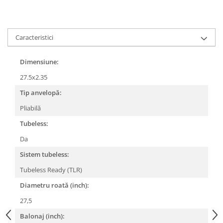
Lanțuri
Za conectare rapidă
Caracteristici
Manete Schimbător, Frâna, Combo
Manete frână
Dimensiune:
Manete combo
27.5x2.35
Piese manete
Tip anvelopă:
Manete schimbător
Manșoane și ghidolină
Pliabilă
Ghidolină
Tubeless:
Accesorii
Da
Manșoane
Sistem tubeless:
Pedale
Tubeless Ready (TLR)
Pinioane
Diametru roată (inch):
Pipe
27,5
Roți
Balonaj (inch):