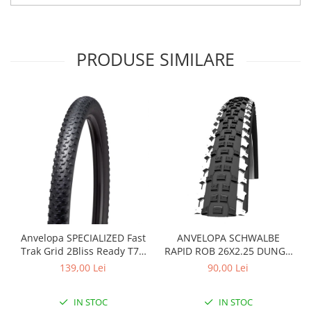
Arcuri
Groupset
PRODUSE SIMILARE
Anvelopa SPECIALIZED Fast
ANVELOPA SCHWALBE
Trak Grid 2Bliss Ready T7 -
RAPID ROB 26X2.25 DUNGA
29x2.35 Black - Tubeless
ALBA
139,00 Lei
90,00 Lei
Pliabil
IN STOC
IN STOC