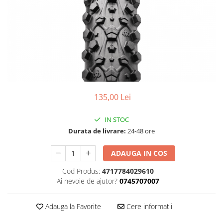
Accesorii
Diverse
Camere
Pompe
Încălțăminte
Cuvete (headset)
Produse întreținere
Frâne
Scaune copii
Frâne pe jantă
Scule și dispozitive
Discuri (rotoare)
Sisteme antifurt
Plăcuțe frână
Sonerii
Saboți
135,00 Lei
Suporți și portbagaje auto
Piese frâne
IN STOC
Frâne pe disc
Durata de livrare:
24-48 ore
Furci
Furci fixe
ADAUGA IN COS
Piese furci
Cod Produs:
4717784029610
Furci cu suspensie
Ai nevoie de ajutor?
0745707007
Ghidaje și întinzătoare lanț
Ghidoane și atașabile
Adauga la Favorite
Cere informatii
Jante