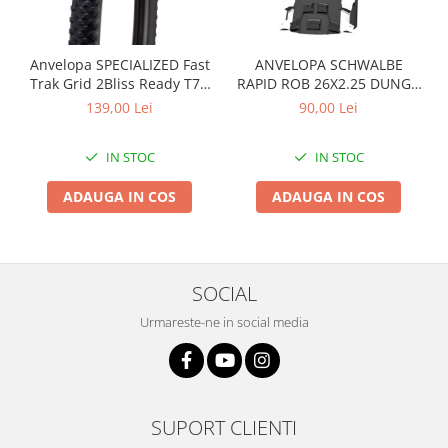
Anvelopa SPECIALIZED Fast
ANVELOPA SCHWALBE
Trak Grid 2Bliss Ready T7 -
RAPID ROB 26X2.25 DUNGA
29x2.35 Black - Tubeless
ALBA
139,00 Lei
90,00 Lei
Pliabil
IN STOC
IN STOC
ADAUGA IN COS
ADAUGA IN COS
SOCIAL
Urmareste-ne in social media
SUPORT CLIENTI