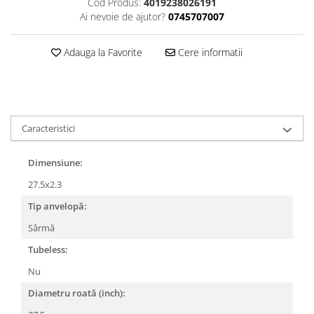
Cod Produs:
4019238026191
Ai nevoie de ajutor?
0745707007
Lanțuri
Za conectare rapidă
Adauga la Favorite
Cere informatii
Manete Schimbător, Frâna, Combo
Manete frână
Manete combo
Piese manete
Caracteristici
Manete schimbător
Manșoane și ghidolină
Dimensiune:
Ghidolină
27.5x2.3
Accesorii
Tip anvelopă:
Manșoane
Sârmă
Pedale
Tubeless:
Pinioane
Nu
Pipe
Diametru roată (inch):
Roți