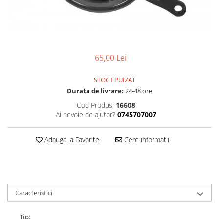
Accesorii
Diverse
Camere
Pompe
Încălțăminte
Cuvete (headset)
Produse întreținere
Frâne
Scaune copii
Frâne pe jantă
65,00 Lei
Scule și dispozitive
Discuri (rotoare)
Sisteme antifurt
STOC EPUIZAT
Plăcuțe frână
Sonerii
Durata de livrare:
24-48 ore
Saboți
Suporți și portbagaje auto
Cod Produs:
16608
Piese frâne
Ai nevoie de ajutor?
0745707007
Frâne pe disc
Furci
Adauga la Favorite
Cere informatii
Furci fixe
Piese furci
Furci cu suspensie
Ghidaje și întinzătoare lanț
Caracteristici
Ghidoane și atașabile
Jante
Tip: