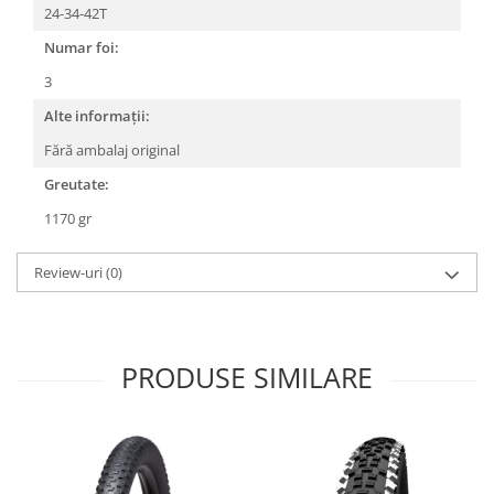
Roți spate
24-34-42T
Set roți
Numar foi:
Accesorii roți
3
Roți față
Alte informații:
Schimbătoare
Fără ambalaj original
Schimbătoare față
Schimbătoare spate
Greutate:
Piese schimbătoare
1170 gr
Șei
Tije sa
Review-uri
(0)
Tije telescopice
Coliere tije șa
Manete tije telescopice
PRODUSE SIMILARE
Piese tije sa
Tije fixe
Tubeless și soluții anti-pană
Amortizoare spate