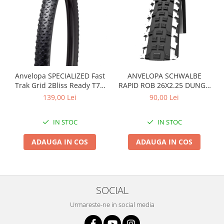
Arcuri
Groupset
Anvelopa SPECIALIZED Fast
ANVELOPA SCHWALBE
Trak Grid 2Bliss Ready T7 -
RAPID ROB 26X2.25 DUNGA
29x2.35 Black - Tubeless
ALBA
139,00 Lei
90,00 Lei
Pliabil
IN STOC
IN STOC
ADAUGA IN COS
ADAUGA IN COS
SOCIAL
Urmareste-ne in social media