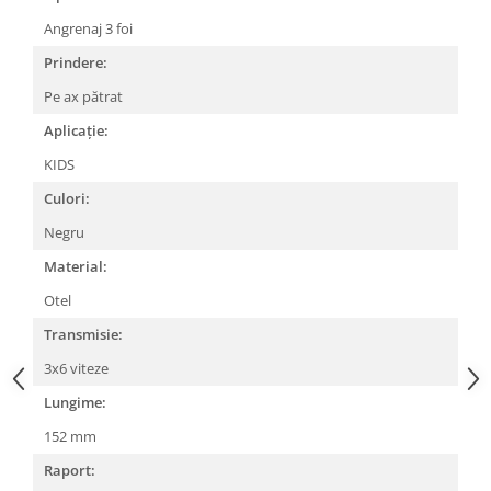
Lanțuri
Angrenaj 3 foi
Za conectare rapidă
Prindere:
Manete Schimbător, Frâna, Combo
Pe ax pătrat
Manete frână
Aplicație:
Manete combo
KIDS
Piese manete
Culori:
Manete schimbător
Negru
Manșoane și ghidolină
Material:
Ghidolină
Otel
Accesorii
Manșoane
Transmisie:
Pedale
3x6 viteze
Pinioane
Lungime:
Pipe
152 mm
Roți
Raport: