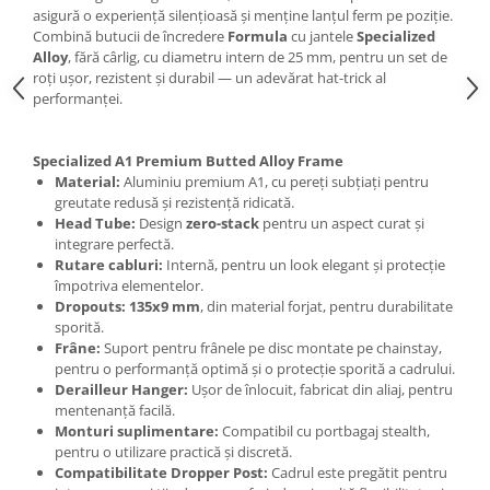
Roți spate
asigură o experiență silențioasă și menține lanțul ferm pe poziție.
Set roți
Combină butucii de încredere
Formula
cu jantele
Specialized
Alloy
, fără cârlig, cu diametru intern de 25 mm, pentru un set de
Accesorii roți
roți ușor, rezistent și durabil — un adevărat hat-trick al
Roți față
performanței.
Schimbătoare
Schimbătoare față
Specialized A1 Premium Butted Alloy Frame
Schimbătoare spate
Material:
Aluminiu premium A1, cu pereți subțiați pentru
greutate redusă și rezistență ridicată.
Piese schimbătoare
Head Tube:
Design
zero-stack
pentru un aspect curat și
Șei
integrare perfectă.
Rutare cabluri:
Internă, pentru un look elegant și protecție
Tije sa
împotriva elementelor.
Tije telescopice
Dropouts:
135x9 mm
, din material forjat, pentru durabilitate
sporită.
Coliere tije șa
Frâne:
Suport pentru frânele pe disc montate pe chainstay,
Manete tije telescopice
pentru o performanță optimă și o protecție sporită a cadrului.
Piese tije sa
Derailleur Hanger:
Ușor de înlocuit, fabricat din aliaj, pentru
mentenanță facilă.
Tije fixe
Monturi suplimentare:
Compatibil cu portbagaj stealth,
Tubeless și soluții anti-pană
pentru o utilizare practică și discretă.
Compatibilitate Dropper Post:
Cadrul este pregătit pentru
Amortizoare spate