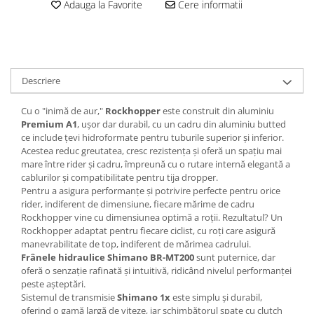
Adauga la Favorite
Cere informatii
Lanțuri
Za conectare rapidă
Manete Schimbător, Frâna, Combo
Manete frână
Descriere
Manete combo
Cu o "inimă de aur,"
Rockhopper
este construit din aluminiu
Piese manete
Premium A1
, ușor dar durabil, cu un cadru din aluminiu butted
Manete schimbător
ce include țevi hidroformate pentru tuburile superior și inferior.
Acestea reduc greutatea, cresc rezistența și oferă un spațiu mai
Manșoane și ghidolină
mare între rider și cadru, împreună cu o rutare internă elegantă a
Ghidolină
cablurilor și compatibilitate pentru tija dropper.
Pentru a asigura performanțe și potrivire perfecte pentru orice
Accesorii
rider, indiferent de dimensiune, fiecare mărime de cadru
Manșoane
Rockhopper vine cu dimensiunea optimă a roții. Rezultatul? Un
Pedale
Rockhopper adaptat pentru fiecare ciclist, cu roți care asigură
manevrabilitate de top, indiferent de mărimea cadrului.
Pinioane
Frânele hidraulice Shimano BR-MT200
sunt puternice, dar
oferă o senzație rafinată și intuitivă, ridicând nivelul performanței
Pipe
peste așteptări.
Roți
Sistemul de transmisie
Shimano 1x
este simplu și durabil,
oferind o gamă largă de viteze, iar schimbătorul spate cu clutch