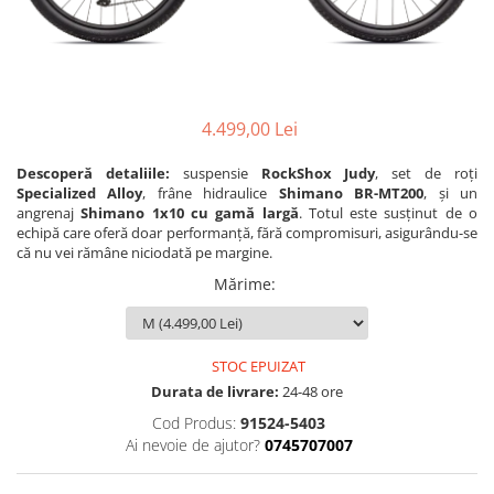
Accesorii
Diverse
Camere
Pompe
Încălțăminte
Cuvete (headset)
Produse întreținere
Frâne
Scaune copii
Frâne pe jantă
4.499,00 Lei
Scule și dispozitive
Discuri (rotoare)
Sisteme antifurt
Descoperă detaliile:
suspensie
RockShox Judy
, set de roți
Plăcuțe frână
Specialized Alloy
, frâne hidraulice
Shimano BR-MT200
, și un
Sonerii
Saboți
angrenaj
Shimano 1x10 cu gamă largă
. Totul este susținut de o
echipă care oferă doar performanță, fără compromisuri, asigurându-se
Suporți și portbagaje auto
Piese frâne
că nu vei rămâne niciodată pe margine.
Frâne pe disc
Mărime
:
Furci
Furci fixe
Piese furci
STOC EPUIZAT
Furci cu suspensie
Durata de livrare:
24-48 ore
Ghidaje și întinzătoare lanț
Cod Produs:
91524-5403
Ai nevoie de ajutor?
0745707007
Ghidoane și atașabile
Jante