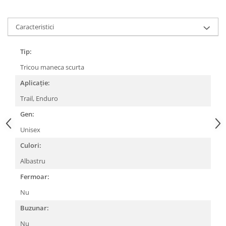
Lanțuri
Caracteristici
Za conectare rapidă
Manete Schimbător, Frâna, Combo
Tip:
Manete frână
Tricou maneca scurta
Manete combo
Aplicație:
Piese manete
Manete schimbător
Trail, Enduro
Manșoane și ghidolină
Gen:
Ghidolină
Unisex
Accesorii
Culori:
Manșoane
Albastru
Pedale
Fermoar:
Pinioane
Nu
Pipe
Buzunar:
Roți
Nu