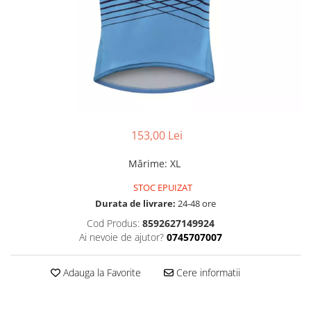
Accesorii
Diverse
Camere
Pompe
Încălțăminte
Cuvete (headset)
Produse întreținere
Frâne
Scaune copii
Frâne pe jantă
Scule și dispozitive
Discuri (rotoare)
Sisteme antifurt
Plăcuțe frână
Sonerii
Saboți
153,00 Lei
Suporți și portbagaje auto
Piese frâne
Mărime
:
XL
Frâne pe disc
STOC EPUIZAT
Furci
Durata de livrare:
24-48 ore
Furci fixe
Cod Produs:
8592627149924
Piese furci
Ai nevoie de ajutor?
0745707007
Furci cu suspensie
Ghidaje și întinzătoare lanț
Adauga la Favorite
Cere informatii
Ghidoane și atașabile
Jante