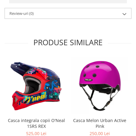
Roți spate
Set roți
Review-uri
(0)
Accesorii roți
Roți față
Schimbătoare
PRODUSE SIMILARE
Schimbătoare față
Schimbătoare spate
Piese schimbătoare
Șei
Tije sa
Tije telescopice
Coliere tije șa
Manete tije telescopice
Piese tije sa
Tije fixe
Casca integrala copii O'Neal
Casca Melon Urban Active
Tubeless și soluții anti-pană
1SRS REX
Pink
Amortizoare spate
525,00 Lei
250,00 Lei