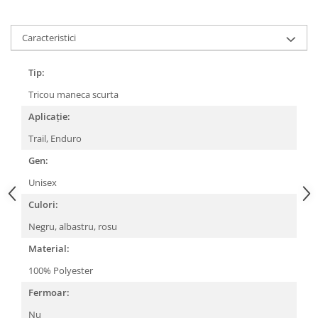
Lanțuri
Caracteristici
Za conectare rapidă
Manete Schimbător, Frâna, Combo
Tip:
Manete frână
Tricou maneca scurta
Manete combo
Aplicație:
Piese manete
Manete schimbător
Trail, Enduro
Manșoane și ghidolină
Gen:
Ghidolină
Unisex
Accesorii
Culori:
Manșoane
Negru, albastru, rosu
Pedale
Material:
Pinioane
100% Polyester
Pipe
Fermoar:
Roți
Nu